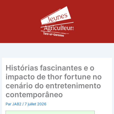
Aller
au
contenu
Histórias fascinantes e o
impacto de thor fortune no
cenário do entretenimento
contemporâneo
Par
JA82
/
7 juillet 2026