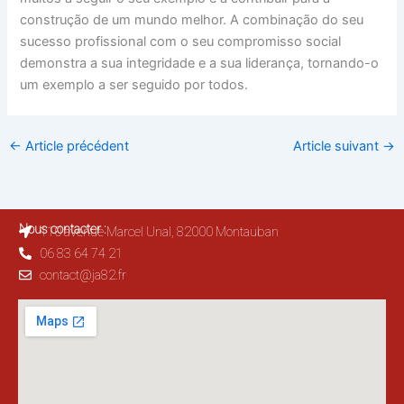
construção de um mundo melhor. A combinação do seu
sucesso profissional com o seu compromisso social
demonstra a sua integridade e a sua liderança, tornando-o
um exemplo a ser seguido por todos.
←
Article précédent
Article suivant
→
Nous contacter :
110 avenue Marcel Unal, 82000 Montauban
06 83 64 74 21
contact@ja82.fr