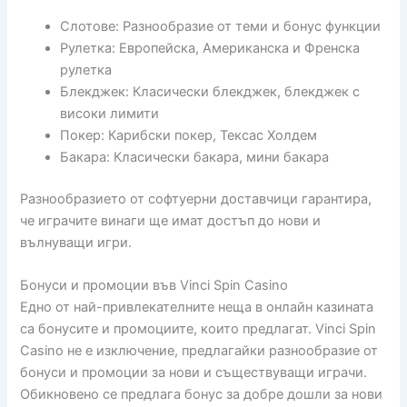
Слотове: Разнообразие от теми и бонус функции
Рулетка: Европейска, Американска и Френска
рулетка
Блекджек: Класически блекджек, блекджек с
високи лимити
Покер: Карибски покер, Тексас Холдем
Бакара: Класически бакара, мини бакара
Разнообразието от софтуерни доставчици гарантира,
че играчите винаги ще имат достъп до нови и
вълнуващи игри.
Бонуси и промоции във Vinci Spin Casino
Едно от най-привлекателните неща в онлайн казината
са бонусите и промоциите, които предлагат. Vinci Spin
Casino не е изключение, предлагайки разнообразие от
бонуси и промоции за нови и съществуващи играчи.
Обикновено се предлага бонус за добре дошли за нови