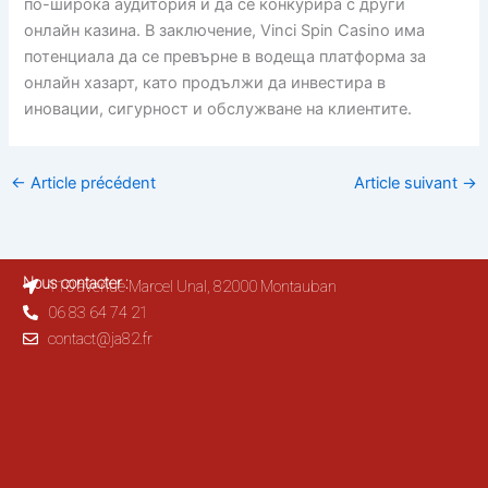
по-широка аудитория и да се конкурира с други
онлайн казина. В заключение, Vinci Spin Casino има
потенциала да се превърне в водеща платформа за
онлайн хазарт, като продължи да инвестира в
иновации, сигурност и обслужване на клиентите.
←
Article précédent
Article suivant
→
Nous contacter :
110 avenue Marcel Unal, 82000 Montauban
06 83 64 74 21
contact@ja82.fr