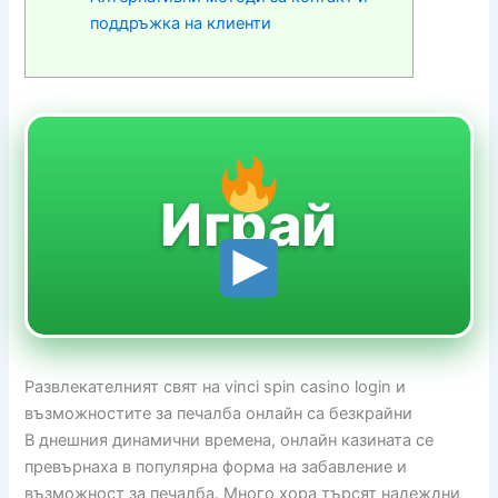
поддръжка на клиенти
Играй
Развлекателният свят на vinci spin casino login и
възможностите за печалба онлайн са безкрайни
В днешния динамични времена, онлайн казината се
превърнаха в популярна форма на забавление и
възможност за печалба. Много хора търсят надеждни