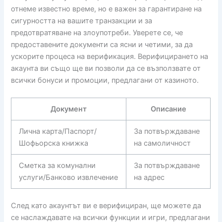
отнеме известно време, но е важен за гарантиране на
сигурността на вашите транзакции и за
предотвратяване на злоупотреби. Уверете се, че
предоставените документи са ясни и четими, за да
ускорите процеса на верификация. Верифицирането на
акаунта ви също ще ви позволи да се възползвате от
всички бонуси и промоции, предлагани от казиното.
Документ
Описание
Лична карта/Паспорт/
За потвърждаване
Шофьорска книжка
на самоличност
Сметка за комунални
За потвърждаване
услуги/Банково извлечение
на адрес
След като акаунтът ви е верифициран, ще можете да
се наслаждавате на всички функции и игри, предлагани