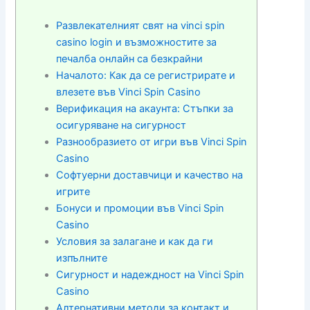
Развлекателният свят на vinci spin
casino login и възможностите за
печалба онлайн са безкрайни
Началото: Как да се регистрирате и
влезете във Vinci Spin Casino
Верификация на акаунта: Стъпки за
осигуряване на сигурност
Разнообразието от игри във Vinci Spin
Casino
Софтуерни доставчици и качество на
игрите
Бонуси и промоции във Vinci Spin
Casino
Условия за залагане и как да ги
изпълните
Сигурност и надеждност на Vinci Spin
Casino
Алтернативни методи за контакт и