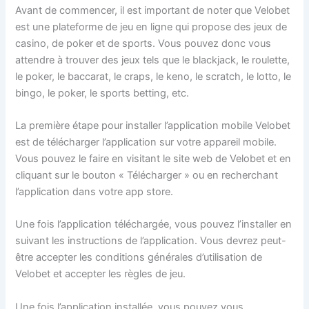
Avant de commencer, il est important de noter que Velobet
est une plateforme de jeu en ligne qui propose des jeux de
casino, de poker et de sports. Vous pouvez donc vous
attendre à trouver des jeux tels que le blackjack, le roulette,
le poker, le baccarat, le craps, le keno, le scratch, le lotto, le
bingo, le poker, le sports betting, etc.
La première étape pour installer l’application mobile Velobet
est de télécharger l’application sur votre appareil mobile.
Vous pouvez le faire en visitant le site web de Velobet et en
cliquant sur le bouton « Télécharger » ou en recherchant
l’application dans votre app store.
Une fois l’application téléchargée, vous pouvez l’installer en
suivant les instructions de l’application. Vous devrez peut-
être accepter les conditions générales d’utilisation de
Velobet et accepter les règles de jeu.
Une fois l’application installée, vous pouvez vous