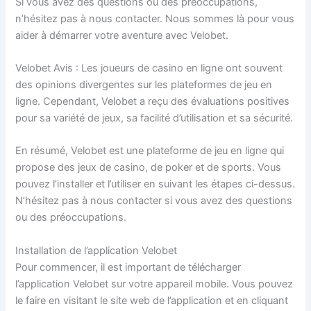
Si vous avez des questions ou des préoccupations,
n’hésitez pas à nous contacter. Nous sommes là pour vous
aider à démarrer votre aventure avec Velobet.
Velobet Avis : Les joueurs de casino en ligne ont souvent
des opinions divergentes sur les plateformes de jeu en
ligne. Cependant, Velobet a reçu des évaluations positives
pour sa variété de jeux, sa facilité d’utilisation et sa sécurité.
En résumé, Velobet est une plateforme de jeu en ligne qui
propose des jeux de casino, de poker et de sports. Vous
pouvez l’installer et l’utiliser en suivant les étapes ci-dessus.
N’hésitez pas à nous contacter si vous avez des questions
ou des préoccupations.
Installation de l’application Velobet
Pour commencer, il est important de télécharger
l’application Velobet sur votre appareil mobile. Vous pouvez
le faire en visitant le site web de l’application et en cliquant