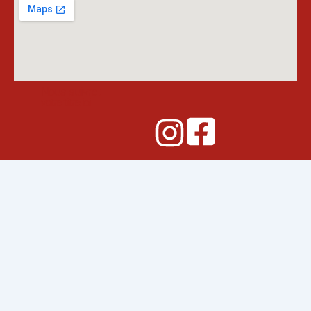
Nous suivre :
votre titre ici