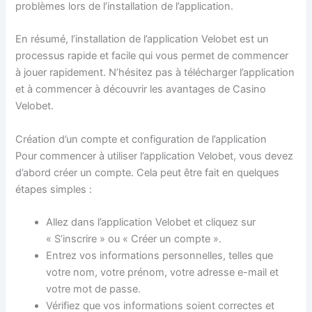
problèmes lors de l’installation de l’application.
En résumé, l’installation de l’application Velobet est un
processus rapide et facile qui vous permet de commencer
à jouer rapidement. N’hésitez pas à télécharger l’application
et à commencer à découvrir les avantages de Casino
Velobet.
Création d’un compte et configuration de l’application
Pour commencer à utiliser l’application Velobet, vous devez
d’abord créer un compte. Cela peut être fait en quelques
étapes simples :
Allez dans l’application Velobet et cliquez sur
« S’inscrire » ou « Créer un compte ».
Entrez vos informations personnelles, telles que
votre nom, votre prénom, votre adresse e-mail et
votre mot de passe.
Vérifiez que vos informations soient correctes et