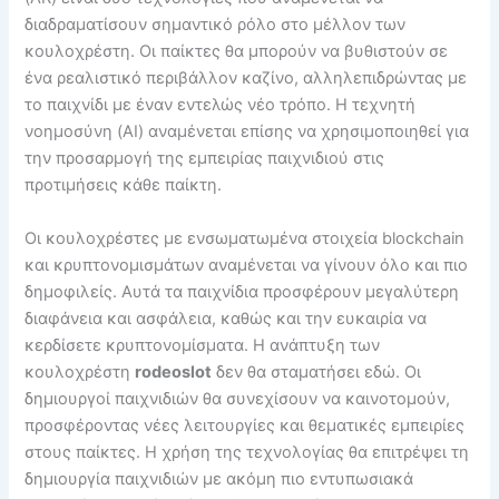
διαδραματίσουν σημαντικό ρόλο στο μέλλον των
κουλοχρέστη. Οι παίκτες θα μπορούν να βυθιστούν σε
ένα ρεαλιστικό περιβάλλον καζίνο, αλληλεπιδρώντας με
το παιχνίδι με έναν εντελώς νέο τρόπο. Η τεχνητή
νοημοσύνη (AI) αναμένεται επίσης να χρησιμοποιηθεί για
την προσαρμογή της εμπειρίας παιχνιδιού στις
προτιμήσεις κάθε παίκτη.
Οι κουλοχρέστες με ενσωματωμένα στοιχεία blockchain
και κρυπτονομισμάτων αναμένεται να γίνουν όλο και πιο
δημοφιλείς. Αυτά τα παιχνίδια προσφέρουν μεγαλύτερη
διαφάνεια και ασφάλεια, καθώς και την ευκαιρία να
κερδίσετε κρυπτονομίσματα. Η ανάπτυξη των
κουλοχρέστη
rodeoslot
δεν θα σταματήσει εδώ. Οι
δημιουργοί παιχνιδιών θα συνεχίσουν να καινοτομούν,
προσφέροντας νέες λειτουργίες και θεματικές εμπειρίες
στους παίκτες. Η χρήση της τεχνολογίας θα επιτρέψει τη
δημιουργία παιχνιδιών με ακόμη πιο εντυπωσιακά