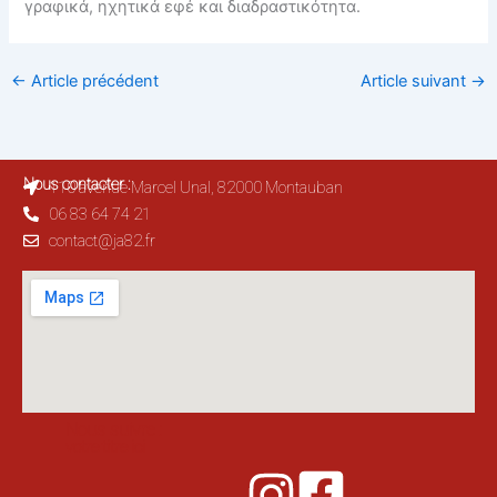
γραφικά, ηχητικά εφέ και διαδραστικότητα.
←
Article précédent
Article suivant
→
Nous contacter :
110 avenue Marcel Unal, 82000 Montauban
06 83 64 74 21
contact@ja82.fr
Nous suivre :
votre titre ici