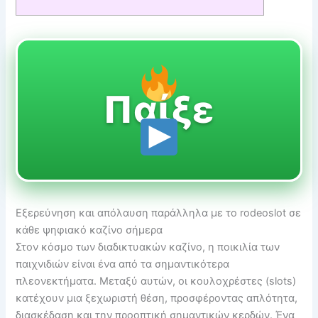
Παίξε
Εξερεύνηση και απόλαυση παράλληλα με το rodeoslot σε
κάθε ψηφιακό καζίνο σήμερα
Στον κόσμο των διαδικτυακών καζίνο, η ποικιλία των
παιχνιδιών είναι ένα από τα σημαντικότερα
πλεονεκτήματα. Μεταξύ αυτών, οι κουλοχρέστες (slots)
κατέχουν μια ξεχωριστή θέση, προσφέροντας απλότητα,
διασκέδαση και την προοπτική σημαντικών κερδών. Ένα