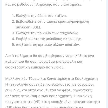
και τις μεθόδους πληρωμής που υποστηρίζει.
Ελέγξτε την άδεια του καζίνο.
Βεβαιωθείτε ότι υπάρχει κρυπτογραφημένη
σύνδεση (SSL).
Ελέγξτε την ποικιλία των παιχνιδιών.
Επιβεβαιώστε τις μεθόδους πληρωμής.
Διαβάστε τις κριτικές άλλων παικτών.
Αυτά τα βήματα θα σας βοηθήσουν να επιλέξετε ένα
καζίνο που θα σας προσφέρει μια ασφαλή και
διασκεδαστική εμπειρία παιχνιδιού.
Μελλοντικές Τάσεις και Καινοτομίες στα Κουλοχρέστη
Η τεχνολογία συνεχίζει να εξελίσσεται με ραγδαίους
ρυθμούς, και αυτό αναμένεται να φέρει σημαντικές
αλλαγές στον κόσμο των κουλοχρέστη. Η εικονική
πραγματικότητα (VR) και η επαυξημένη πραγματικότητα
(AR) είναι δύο τεχνολογίες που αναμένεται να