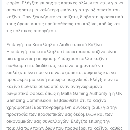
φορέα. Ελέγξτε επίσης τις κριτικές άλλων παικτών για να
αποκτήσετε μια καλύτερη εικόνα για την αξιοπιστία του
καζίνο. Πριν ξεκινήσετε να παίζετε, διαβάστε προσεκτικά
τους όρους και τις προϋποθέσεις του καζίνο, καθώς και
τις πολιτικές απορρήτου.
Επιλογή του Κατάλληλου Διαδικτυακού Καζίνο
Η επιλογή του κατάλληλου διαδικτυακού καζίνο είναι
μια σημαντική απόφαση. Υπάρχουν πολλά καζίνο
διαθέσιμα στο διαδίκτυο, και είναι σημαντικό να
επιλέξετε ένα που να είναι αξιόπιστο, ασφαλές και να
προσφέρει μια καλή εμπειρία παιχνιδιού. Ελέγξτε αν το
καζίνο διαθέτει άδεια από έναν αναγνωρισμένο
ρυθμιστικό φορέα, όπως η Malta Gaming Authority ή η UK
Gambling Commission. Βεβαιωθείτε ότι το καζίνο
χρησιμοποιεί κρυπτογραφημένη σύνδεση (SSL) για την
προστασία των προσωπικών σας δεδομένων και των
οικονομικών σας συναλλαγών. Ελέγξτε επίσης την
ποικιλία των παιχνιδιών που προσφέρει το καζίνο, καθώς