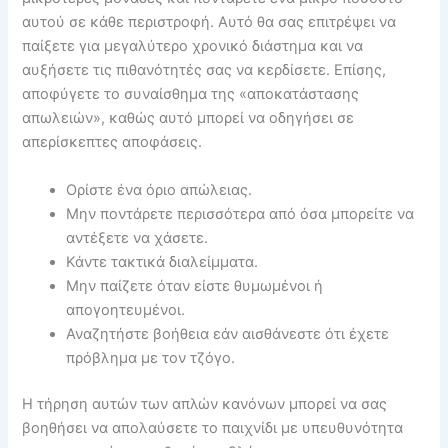
αυτού σε κάθε περιστροφή. Αυτό θα σας επιτρέψει να
παίξετε για μεγαλύτερο χρονικό διάστημα και να
αυξήσετε τις πιθανότητές σας να κερδίσετε. Επίσης,
αποφύγετε το συναίσθημα της «αποκατάστασης
απωλειών», καθώς αυτό μπορεί να οδηγήσει σε
απερίσκεπτες αποφάσεις.
Ορίστε ένα όριο απώλειας.
Μην ποντάρετε περισσότερα από όσα μπορείτε να
αντέξετε να χάσετε.
Κάντε τακτικά διαλείμματα.
Μην παίζετε όταν είστε θυμωμένοι ή
απογοητευμένοι.
Αναζητήστε βοήθεια εάν αισθάνεστε ότι έχετε
πρόβλημα με τον τζόγο.
Η τήρηση αυτών των απλών κανόνων μπορεί να σας
βοηθήσει να απολαύσετε το παιχνίδι με υπευθυνότητα