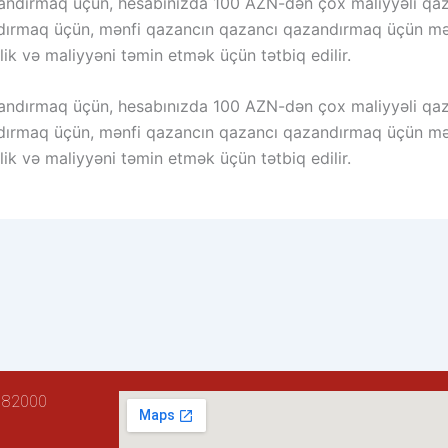
ndırmaq üçün, hesabınızda 100 AZN-dən çox maliyyəli qaza
dırmaq üçün, mənfi qazancın qazancı qazandırmaq üçün mən
ik və maliyyəni təmin etmək üçün tətbiq edilir.
ndırmaq üçün, hesabınızda 100 AZN-dən çox maliyyəli qaza
dırmaq üçün, mənfi qazancın qazancı qazandırmaq üçün mən
ik və maliyyəni təmin etmək üçün tətbiq edilir.
, 82000