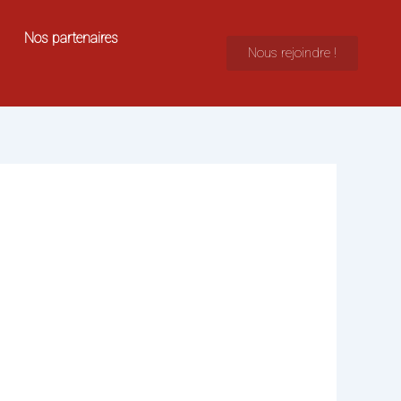
Nos partenaires
Nous rejoindre !