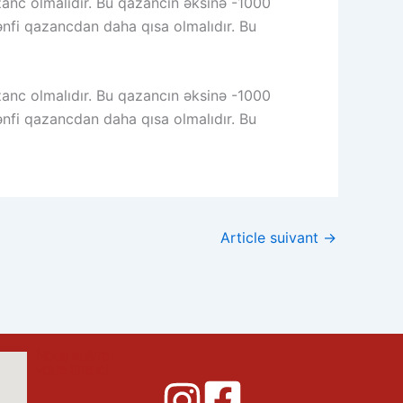
nc olmalıdır. Bu qazancın əksinə -1000
fi qazancdan daha qısa olmalıdır. Bu
nc olmalıdır. Bu qazancın əksinə -1000
fi qazancdan daha qısa olmalıdır. Bu
Article suivant
→
Nous suivre :
votre titre ici