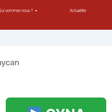
Qui sommes nous ?
Actualités
aycan