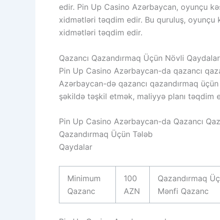
edir. Pin Up Casino Azərbaycan, oyunçu kəş
xidmətləri təqdim edir. Bu quruluş, oyunçu 
xidmətləri təqdim edir.
Qazancı Qazandırmaq Üçün Növli Qaydalar
Pin Up Casino Azərbaycan-da qazancı qazan
Azərbaycan-də qazancı qazandırmaq üçün ilk
şəkildə təşkil etmək, maliyyə planı təqdi
Pin Up Casino Azərbaycan-da Qazancı Qaz
Qazandırmaq Üçün Tələb
Qaydalar
Minimum
100
Qazandırmaq Üç
Qazanc
AZN
Mənfi Qazanc