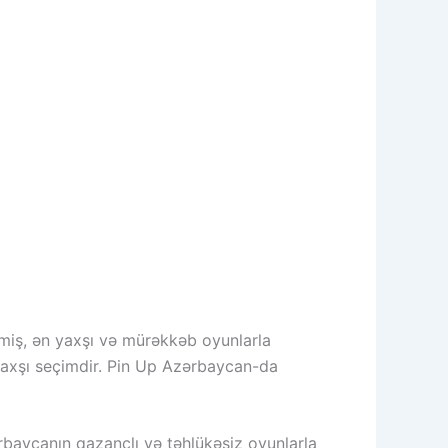
lmiş, ən yaxşı və mürəkkəb oyunlarla
yaxşı seçimdir. Pin Up Azərbaycan-da
baycanın qazançlı və təhlükəsiz oyunlarla