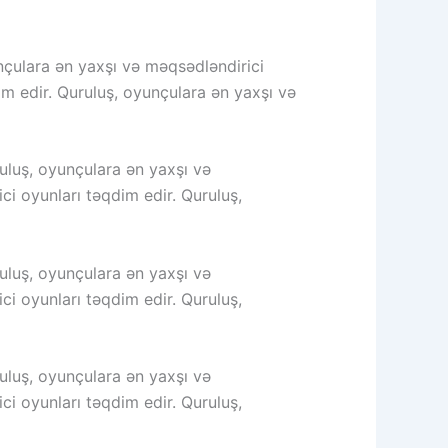
nçulara ən yaxşı və məqsədləndirici
m edir. Quruluş, oyunçulara ən yaxşı və
uluş, oyunçulara ən yaxşı və
i oyunları təqdim edir. Quruluş,
uluş, oyunçulara ən yaxşı və
i oyunları təqdim edir. Quruluş,
uluş, oyunçulara ən yaxşı və
i oyunları təqdim edir. Quruluş,