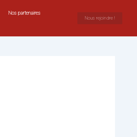
Nos partenaires
Nous rejoindre !