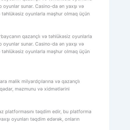
 oyunlar sunar. Casino-da ən yaxşı və
və təhlükəsiz oyunlarla məşhur olmaq üçün
baycanın qazançlı və təhlükəsiz oyunlarla
 oyunlar sunar. Casino-da ən yaxşı və
və təhlükəsiz oyunlarla məşhur olmaq üçün
ara malik milyardçılarına və qazançlı
aqədar, məzmunu və xidmətlərini
z platformasını təqdim edir, bu platforma
axşı oyunları təqdim edərək, onların