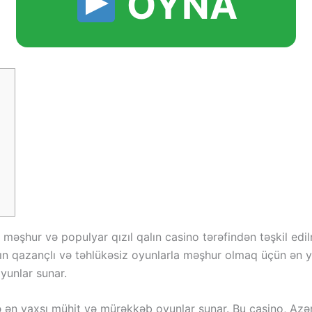
OYNA
məşhur və populyar qızıl qalın casino tərəfindən təşkil edi
ın qazançlı və təhlükəsiz oyunlarla məşhur olmaq üçün ən 
yunlar sunar.
 ən yaxşı mühit və mürəkkəb oyunlar sunar. Bu casino, Azər