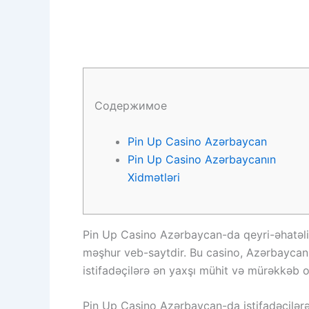
Содержимое
Pin Up Casino Azərbaycan
Pin Up Casino Azərbaycanın
Xidmətləri
Pin Up Casino Azərbaycan-da qeyri-əhatəli 
məşhur veb-saytdir. Bu casino, Azərbaycan
istifadəçilərə ən yaxşı mühit və mürəkkəb o
Pin Up Casino Azərbaycan-da istifadəçilərə