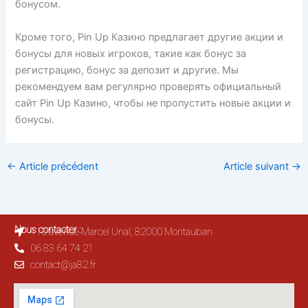
бонусом.
Кроме того, Pin Up Казино предлагает другие акции и
бонусы для новых игроков, такие как бонус за
регистрацию, бонус за депозит и другие. Мы
рекомендуем вам регулярно проверять официальный
сайт Pin Up Казино, чтобы не пропустить новые акции и
бонусы.
←
Article précédent
Article suivant
→
Nous contacter :
110 avenue Marcel Unal, 82000 Montauban
06 83 64 74 21
contact@ja82.fr