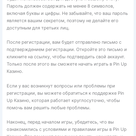
Пароль должен содержать не менее 8 символов,
включая буквы и цифры. Не забывайте, что ваш пароль
является вашим секретом, поэтому не делайте его
доступным для третьих лиц.
После регистрации, вам будет отправлено письмо с
подтверждением регистрации. Откройте это письмо и
кликните на ссылку, чтобы подтвердить свой аккаунт.
Только после этого вы сможете начать играть в Pin Up
Казино.
Если у вас возникнут вопросы или проблемы при
регистрации, вы можете обратиться к поддержке Pin
Up Казино, которая работает круглосуточно, чтобы
помочь вам решить любые проблемы.
Наконец, перед началом игры, убедитесь, что вы
ознакомились с условиями и правилами игры в Pin Up