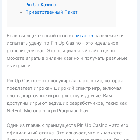
Pin Up Казино
Приветственный Пакет
Если вы ищете новый способ
пинап кз
развлечься и
испытать удачу, то Pin Up Casino – это идеальное
решение для вас. Это официальный сайт, где вы
можете играть в онлайн-казино и получать реальные
выигрыши.
Pin Up Casino – это популярная платформа, которая
предлагает игрокам широкий спектр игр, включая
слоты, карточные игры, рулетку и другие. Вам
доступны игры от ведущих разработчиков, таких как
NetEnt, Microgaming и Pragmatic Play.
Один из главных преимуществ Pin Up Casino – это его
официальный статус. Это означает, что вы можете