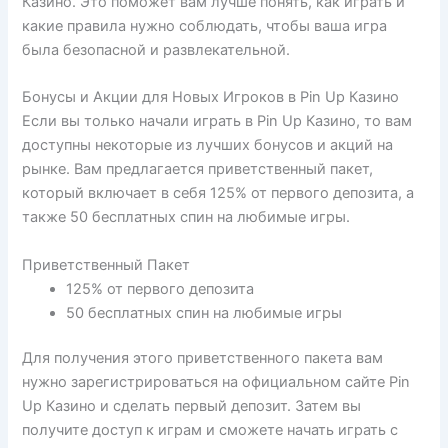
Казино. Это поможет вам лучше понять, как играть и
какие правила нужно соблюдать, чтобы ваша игра
была безопасной и развлекательной.
Бонусы и Акции для Новых Игроков в Pin Up Казино
Если вы только начали играть в Pin Up Казино, то вам
доступны некоторые из лучших бонусов и акций на
рынке. Вам предлагается приветственный пакет,
который включает в себя 125% от первого депозита, а
также 50 бесплатных спин на любимые игры.
Приветственный Пакет
125% от первого депозита
50 бесплатных спин на любимые игры
Для получения этого приветственного пакета вам
нужно зарегистрироваться на официальном сайте Pin
Up Казино и сделать первый депозит. Затем вы
получите доступ к играм и сможете начать играть с