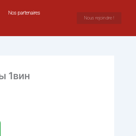
Nos partenaires
Nous rejoindre !
ы 1вин