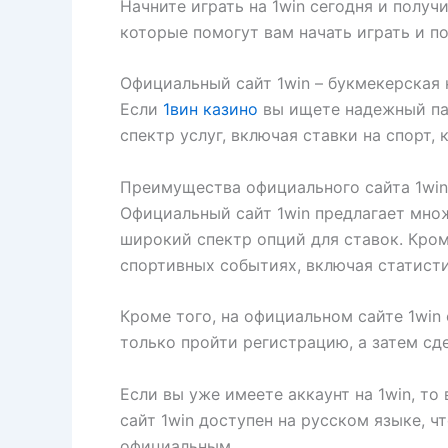
Начните играть на 1win сегодня и полу
которые помогут вам начать играть и п
Официальный сайт 1win – букмекерская 
Если
1вин казино
вы ищете надежный пар
спектр услуг, включая ставки на спорт,
Преимущества официального сайта 1win
Официальный сайт 1win предлагает мно
широкий спектр опций для ставок. Кро
спортивных событиях, включая статисти
Кроме того, на официальном сайте 1win 
только пройти регистрацию, а затем сд
Если вы уже имеете аккаунт на 1win, т
сайт 1win доступен на русском языке, ч
официальным.