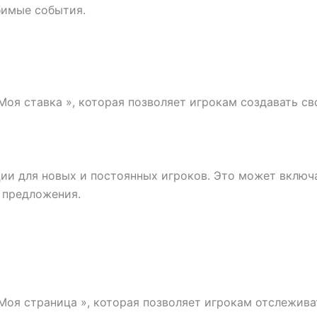
юбимые события.
Моя ставка », которая позволяет игрокам создавать с
ции для новых и постоянных игроков. Это может включа
 предложения.
 Моя страница », которая позволяет игрокам отслежив