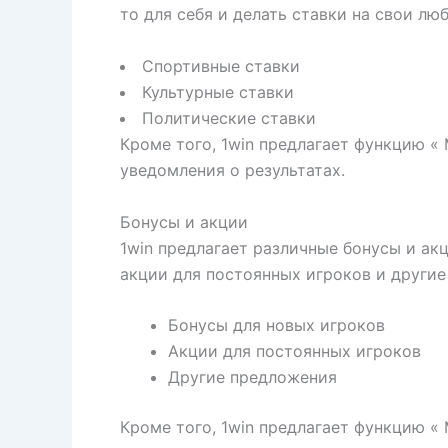
то для себя и делать ставки на свои л
Спортивные ставки
Культурные ставки
Политические ставки
Кроме того, 1win предлагает функцию « 
уведомления о результатах.
Бонусы и акции
1win предлагает различные бонусы и ак
акции для постоянных игроков и другие
Бонусы для новых игроков
Акции для постоянных игроков
Другие предложения
Кроме того, 1win предлагает функцию «