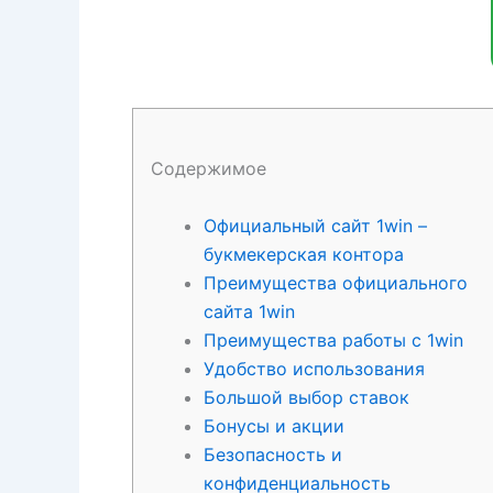
Содержимое
Официальный сайт 1win –
букмекерская контора
Преимущества официального
сайта 1win
Преимущества работы с 1win
Удобство использования
Большой выбор ставок
Бонусы и акции
Безопасность и
конфиденциальность