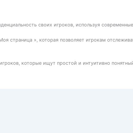
иденциальность своих игроков, используя современные
 Моя страница », которая позволяет игрокам отслежив
я игроков, которые ищут простой и интуитивно понятны