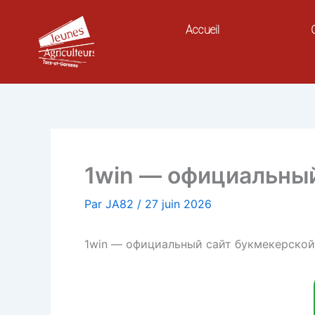
Aller
au
Accueil
contenu
1win — официальный
Par
JA82
/
27 juin 2026
1win — официальный сайт букмекерской