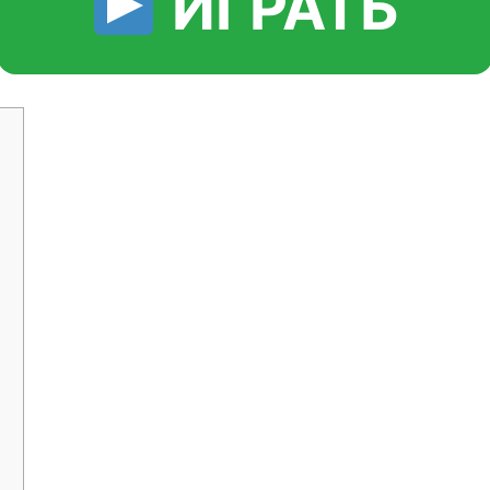
ИГРАТЬ