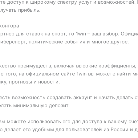
чите доступ к широкому спектру услуг и возможностей.
олучать прибыль.
контора
тнер для ставок на спорт, то 1win – ваш выбор. Офиц
 киберспорт, политические события и многое другое.
жество преимуществ, включая высокие коэффициенты, б
ме того, на официальном сайте 1win вы можете найти 
ку, прогнозы и новости.
есть возможность создавать аккаунт и начать делать с
елать минимальную депозит.
о вы можете использовать его для доступа к вашему сч
то делает его удобным для пользователей из России и д