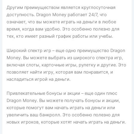
Другим преимуществом является круглосуточная
доступность. Dragon Money работает 24/7, что
означает, что вы можете играть на деньги в любое
время, когда вам удобно. Это особенно полезно для
тех, кто имеет разный график работы или учебы.
Широкий спектр игр – еще одно преимущество Dragon
Money. Вы можете выбрать из широкого спектра игр,
включая слоты, карточные игры, рулетку и другие. Это
позволяет найти игру, которая вам понравится, и
насладиться игрой на деньги.
Привлекательные бонусы и акции – еще один плюс
Dragon Money. Вы можете получать бонусы и акции,
которые помогут вам начать играть на деньги или
увеличить ваш банкролл. Это особенно полезно для
новых игроков, которые хотят начать играть на деньги.