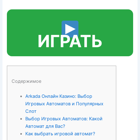
ИГРАТЬ
Содержимое
Arkada Онлайн Казино: Выбор
Игровых Автоматов и Популярных
Слот
Выбор Игровых Автоматов: Какой
Автомат для Вас?
Как выбрать игровой автомат?