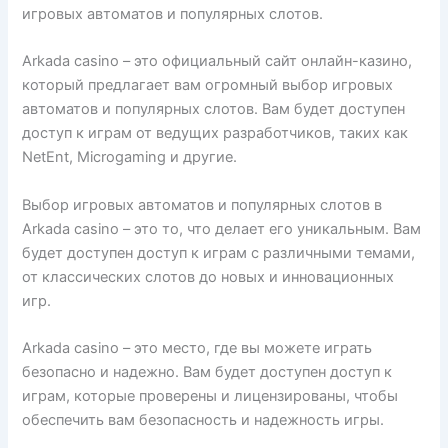
игровых автоматов и популярных слотов.
Arkada casino – это официальный сайт онлайн-казино,
который предлагает вам огромный выбор игровых
автоматов и популярных слотов. Вам будет доступен
доступ к играм от ведущих разработчиков, таких как
NetEnt, Microgaming и другие.
Выбор игровых автоматов и популярных слотов в
Arkada casino – это то, что делает его уникальным. Вам
будет доступен доступ к играм с различными темами,
от классических слотов до новых и инновационных
игр.
Arkada casino – это место, где вы можете играть
безопасно и надежно. Вам будет доступен доступ к
играм, которые проверены и лицензированы, чтобы
обеспечить вам безопасность и надежность игры.