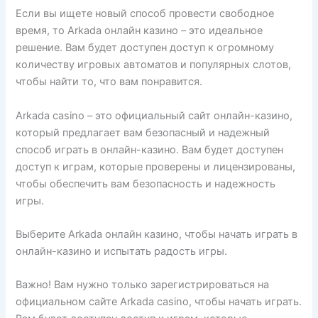
Если вы ищете новый способ провести свободное
время, то Arkada онлайн казино – это идеальное
решение. Вам будет доступен доступ к огромному
количеству игровых автоматов и популярных слотов,
чтобы найти то, что вам понравится.
Arkada casino – это официальный сайт онлайн-казино,
который предлагает вам безопасный и надежный
способ играть в онлайн-казино. Вам будет доступен
доступ к играм, которые проверены и лицензированы,
чтобы обеспечить вам безопасность и надежность
игры.
Выберите Arkada онлайн казино, чтобы начать играть в
онлайн-казино и испытать радость игры.
Важно! Вам нужно только зарегистрироваться на
официальном сайте Arkada casino, чтобы начать играть.