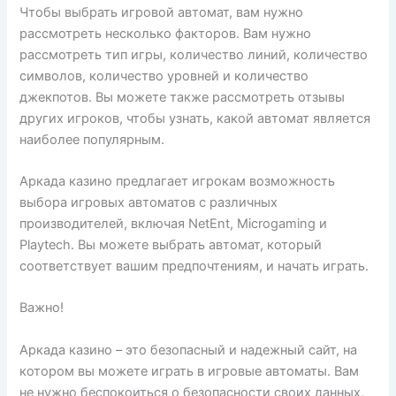
Чтобы выбрать игровой автомат, вам нужно
рассмотреть несколько факторов. Вам нужно
рассмотреть тип игры, количество линий, количество
символов, количество уровней и количество
джекпотов. Вы можете также рассмотреть отзывы
других игроков, чтобы узнать, какой автомат является
наиболее популярным.
Аркада казино предлагает игрокам возможность
выбора игровых автоматов с различных
производителей, включая NetEnt, Microgaming и
Playtech. Вы можете выбрать автомат, который
соответствует вашим предпочтениям, и начать играть.
Важно!
Аркада казино – это безопасный и надежный сайт, на
котором вы можете играть в игровые автоматы. Вам
не нужно беспокоиться о безопасности своих данных,