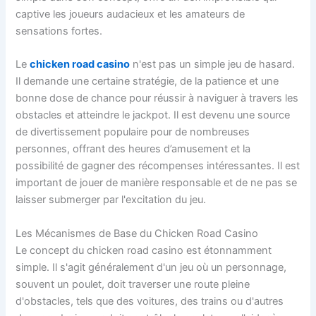
captive les joueurs audacieux et les amateurs de
sensations fortes.
Le
chicken road casino
n'est pas un simple jeu de hasard.
Il demande une certaine stratégie, de la patience et une
bonne dose de chance pour réussir à naviguer à travers les
obstacles et atteindre le jackpot. Il est devenu une source
de divertissement populaire pour de nombreuses
personnes, offrant des heures d’amusement et la
possibilité de gagner des récompenses intéressantes. Il est
important de jouer de manière responsable et de ne pas se
laisser submerger par l'excitation du jeu.
Les Mécanismes de Base du Chicken Road Casino
Le concept du chicken road casino est étonnamment
simple. Il s'agit généralement d'un jeu où un personnage,
souvent un poulet, doit traverser une route pleine
d'obstacles, tels que des voitures, des trains ou d'autres