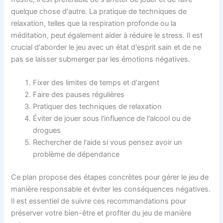
quelque chose d'autre. La pratique de techniques de
relaxation, telles que la respiration profonde ou la
méditation, peut également aider à réduire le stress. Il est
crucial d'aborder le jeu avec un état d'esprit sain et de ne
pas se laisser submerger par les émotions négatives.
Fixer des limites de temps et d'argent
Faire des pauses régulières
Pratiquer des techniques de relaxation
Éviter de jouer sous l'influence de l'alcool ou de
drogues
Rechercher de l'aide si vous pensez avoir un
problème de dépendance
Ce plan propose des étapes concrètes pour gérer le jeu de
manière responsable et éviter les conséquences négatives.
Il est essentiel de suivre ces recommandations pour
préserver votre bien-être et profiter du jeu de manière