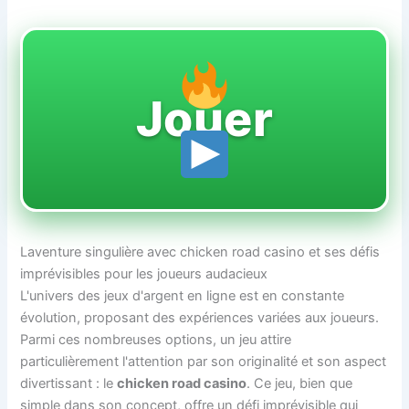
Jouer
Laventure singulière avec chicken road casino et ses défis
imprévisibles pour les joueurs audacieux
L'univers des jeux d'argent en ligne est en constante
évolution, proposant des expériences variées aux joueurs.
Parmi ces nombreuses options, un jeu attire
particulièrement l'attention par son originalité et son aspect
divertissant : le
chicken road casino
. Ce jeu, bien que
simple dans son concept, offre un défi imprévisible qui