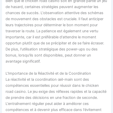
Bien que le chicken road casino soit en grande partie un jeu
de hasard, certaines stratégies peuvent augmenter les
chances de succès. L'observation attentive des schémas
de mouvement des obstacles est cruciale. Il faut anticiper
leurs trajectoires pour déterminer le bon moment pour
traverser la route. La patience est également une vertu
importante, car il est préférable d'attendre le moment
opportun plutôt que de se précipiter et de se faire écraser.
De plus, l'utilisation stratégique des power-ups ou des
bonus, lorsqu'ils sont disponibles, peut donner un
avantage significatif.
L'Importance de la Réactivité et de la Coordination
La réactivité et la coordination œil-main sont des
compétences essentielles pour réussir dans le chicken
road casino. Le jeu exige des réflexes rapides et la capacité
de prendre des décisions en une fraction de seconde.
L'entraînement régulier peut aider à améliorer ces
compétences et à devenir plus efficace dans l'évitement