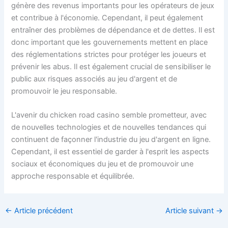
génère des revenus importants pour les opérateurs de jeux
et contribue à l'économie. Cependant, il peut également
entraîner des problèmes de dépendance et de dettes. Il est
donc important que les gouvernements mettent en place
des réglementations strictes pour protéger les joueurs et
prévenir les abus. Il est également crucial de sensibiliser le
public aux risques associés au jeu d'argent et de
promouvoir le jeu responsable.
L'avenir du chicken road casino semble prometteur, avec
de nouvelles technologies et de nouvelles tendances qui
continuent de façonner l'industrie du jeu d'argent en ligne.
Cependant, il est essentiel de garder à l'esprit les aspects
sociaux et économiques du jeu et de promouvoir une
approche responsable et équilibrée.
←
Article précédent
Article suivant
→