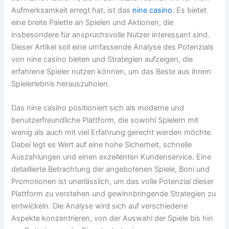
Aufmerksamkeit erregt hat, ist das
nine casino
. Es bietet
eine breite Palette an Spielen und Aktionen, die
insbesondere für anspruchsvolle Nutzer interessant sind.
Dieser Artikel soll eine umfassende Analyse des Potenzials
von nine casino bieten und Strategien aufzeigen, die
erfahrene Spieler nutzen können, um das Beste aus ihrem
Spielerlebnis herauszuholen.
Das nine casino positioniert sich als moderne und
benutzerfreundliche Plattform, die sowohl Spielern mit
wenig als auch mit viel Erfahrung gerecht werden möchte.
Dabei legt es Wert auf eine hohe Sicherheit, schnelle
Auszahlungen und einen exzellenten Kundenservice. Eine
detaillierte Betrachtung der angebotenen Spiele, Boni und
Promotionen ist unerlässlich, um das volle Potenzial dieser
Plattform zu verstehen und gewinnbringende Strategien zu
entwickeln. Die Analyse wird sich auf verschiedene
Aspekte konzentrieren, von der Auswahl der Spiele bis hin