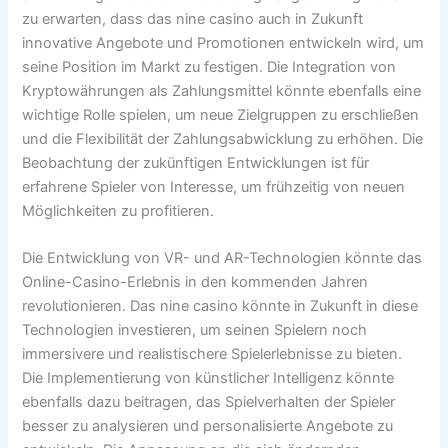
zu erwarten, dass das nine casino auch in Zukunft
innovative Angebote und Promotionen entwickeln wird, um
seine Position im Markt zu festigen. Die Integration von
Kryptowährungen als Zahlungsmittel könnte ebenfalls eine
wichtige Rolle spielen, um neue Zielgruppen zu erschließen
und die Flexibilität der Zahlungsabwicklung zu erhöhen. Die
Beobachtung der zukünftigen Entwicklungen ist für
erfahrene Spieler von Interesse, um frühzeitig von neuen
Möglichkeiten zu profitieren.
Die Entwicklung von VR- und AR-Technologien könnte das
Online-Casino-Erlebnis in den kommenden Jahren
revolutionieren. Das nine casino könnte in Zukunft in diese
Technologien investieren, um seinen Spielern noch
immersivere und realistischere Spielerlebnisse zu bieten.
Die Implementierung von künstlicher Intelligenz könnte
ebenfalls dazu beitragen, das Spielverhalten der Spieler
besser zu analysieren und personalisierte Angebote zu