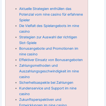
Aktuelle Strategien enthüllen das
Potenzial vom nine casino für erfahrene
Spieler
Die Vielfalt des Spielangebots im nine
casino
Strategien zur Auswahl der richtigen
Slot-Spiele
Bonusangebote und Promotionen im
nine casino
Effektiver Einsatz von Bonusangeboten
Zahlungsmethoden und
Auszahlungsgeschwindigkeit im nine
casino
Sicherheitsaspekte bei Zahlungen
Kundenservice und Support im nine
casino
Zukunftsperspektiven und
Entwicklungen im nine casino