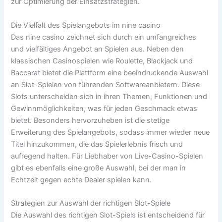
zur Optimierung der Einsatzstrategien.
Die Vielfalt des Spielangebots im nine casino
Das nine casino zeichnet sich durch ein umfangreiches
und vielfältiges Angebot an Spielen aus. Neben den
klassischen Casinospielen wie Roulette, Blackjack und
Baccarat bietet die Plattform eine beeindruckende Auswahl
an Slot-Spielen von führenden Softwareanbietern. Diese
Slots unterscheiden sich in ihren Themen, Funktionen und
Gewinnmöglichkeiten, was für jeden Geschmack etwas
bietet. Besonders hervorzuheben ist die stetige
Erweiterung des Spielangebots, sodass immer wieder neue
Titel hinzukommen, die das Spielerlebnis frisch und
aufregend halten. Für Liebhaber von Live-Casino-Spielen
gibt es ebenfalls eine große Auswahl, bei der man in
Echtzeit gegen echte Dealer spielen kann.
Strategien zur Auswahl der richtigen Slot-Spiele
Die Auswahl des richtigen Slot-Spiels ist entscheidend für