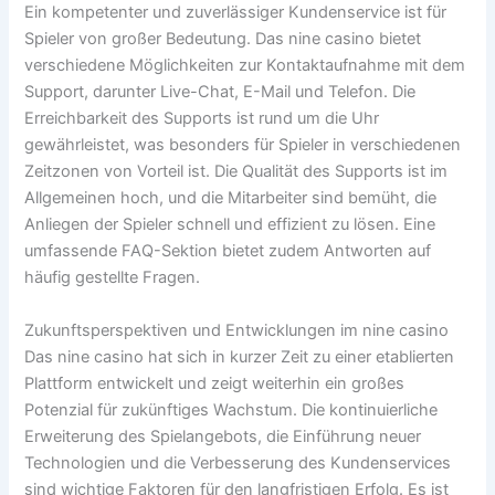
Ein kompetenter und zuverlässiger Kundenservice ist für
Spieler von großer Bedeutung. Das nine casino bietet
verschiedene Möglichkeiten zur Kontaktaufnahme mit dem
Support, darunter Live-Chat, E-Mail und Telefon. Die
Erreichbarkeit des Supports ist rund um die Uhr
gewährleistet, was besonders für Spieler in verschiedenen
Zeitzonen von Vorteil ist. Die Qualität des Supports ist im
Allgemeinen hoch, und die Mitarbeiter sind bemüht, die
Anliegen der Spieler schnell und effizient zu lösen. Eine
umfassende FAQ-Sektion bietet zudem Antworten auf
häufig gestellte Fragen.
Zukunftsperspektiven und Entwicklungen im nine casino
Das nine casino hat sich in kurzer Zeit zu einer etablierten
Plattform entwickelt und zeigt weiterhin ein großes
Potenzial für zukünftiges Wachstum. Die kontinuierliche
Erweiterung des Spielangebots, die Einführung neuer
Technologien und die Verbesserung des Kundenservices
sind wichtige Faktoren für den langfristigen Erfolg. Es ist