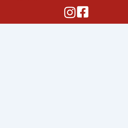
votre titre ici