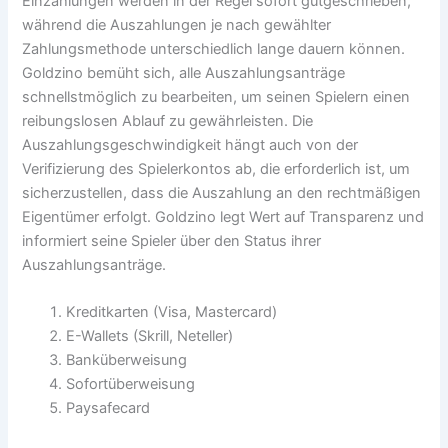
Einzahlungen werden in der Regel sofort gutgeschrieben,
während die Auszahlungen je nach gewählter
Zahlungsmethode unterschiedlich lange dauern können.
Goldzino bemüht sich, alle Auszahlungsanträge
schnellstmöglich zu bearbeiten, um seinen Spielern einen
reibungslosen Ablauf zu gewährleisten. Die
Auszahlungsgeschwindigkeit hängt auch von der
Verifizierung des Spielerkontos ab, die erforderlich ist, um
sicherzustellen, dass die Auszahlung an den rechtmäßigen
Eigentümer erfolgt. Goldzino legt Wert auf Transparenz und
informiert seine Spieler über den Status ihrer
Auszahlungsanträge.
Kreditkarten (Visa, Mastercard)
E-Wallets (Skrill, Neteller)
Banküberweisung
Sofortüberweisung
Paysafecard