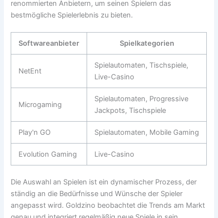
renommierten Anbietern, um seinen Spielern das
bestmögliche Spielerlebnis zu bieten.
Softwareanbieter
Spielkategorien
Spielautomaten, Tischspiele,
NetEnt
Live-Casino
Spielautomaten, Progressive
Microgaming
Jackpots, Tischspiele
Play'n GO
Spielautomaten, Mobile Gaming
Evolution Gaming
Live-Casino
Die Auswahl an Spielen ist ein dynamischer Prozess, der
ständig an die Bedürfnisse und Wünsche der Spieler
angepasst wird. Goldzino beobachtet die Trends am Markt
genau und integriert regelmäßig neue Spiele in sein