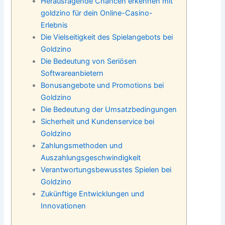
Herausragende Chancen erkennen mit
goldzino für dein Online-Casino-
Erlebnis
Die Vielseitigkeit des Spielangebots bei
Goldzino
Die Bedeutung von Seriösen
Softwareanbietern
Bonusangebote und Promotions bei
Goldzino
Die Bedeutung der Umsatzbedingungen
Sicherheit und Kundenservice bei
Goldzino
Zahlungsmethoden und
Auszahlungsgeschwindigkeit
Verantwortungsbewusstes Spielen bei
Goldzino
Zukünftige Entwicklungen und
Innovationen