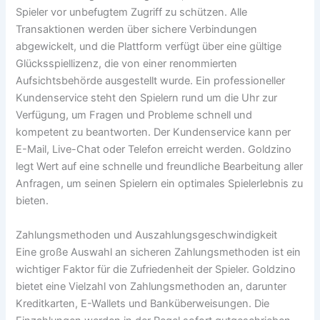
Spieler vor unbefugtem Zugriff zu schützen. Alle
Transaktionen werden über sichere Verbindungen
abgewickelt, und die Plattform verfügt über eine gültige
Glücksspiellizenz, die von einer renommierten
Aufsichtsbehörde ausgestellt wurde. Ein professioneller
Kundenservice steht den Spielern rund um die Uhr zur
Verfügung, um Fragen und Probleme schnell und
kompetent zu beantworten. Der Kundenservice kann per
E-Mail, Live-Chat oder Telefon erreicht werden. Goldzino
legt Wert auf eine schnelle und freundliche Bearbeitung aller
Anfragen, um seinen Spielern ein optimales Spielerlebnis zu
bieten.
Zahlungsmethoden und Auszahlungsgeschwindigkeit
Eine große Auswahl an sicheren Zahlungsmethoden ist ein
wichtiger Faktor für die Zufriedenheit der Spieler. Goldzino
bietet eine Vielzahl von Zahlungsmethoden an, darunter
Kreditkarten, E-Wallets und Banküberweisungen. Die