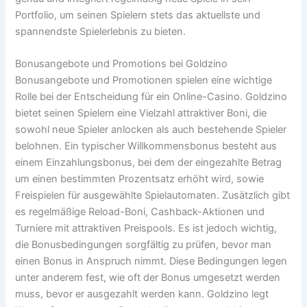
Portfolio, um seinen Spielern stets das aktuellste und
spannendste Spielerlebnis zu bieten.
Bonusangebote und Promotions bei Goldzino
Bonusangebote und Promotionen spielen eine wichtige
Rolle bei der Entscheidung für ein Online-Casino. Goldzino
bietet seinen Spielern eine Vielzahl attraktiver Boni, die
sowohl neue Spieler anlocken als auch bestehende Spieler
belohnen. Ein typischer Willkommensbonus besteht aus
einem Einzahlungsbonus, bei dem der eingezahlte Betrag
um einen bestimmten Prozentsatz erhöht wird, sowie
Freispielen für ausgewählte Spielautomaten. Zusätzlich gibt
es regelmäßige Reload-Boni, Cashback-Aktionen und
Turniere mit attraktiven Preispools. Es ist jedoch wichtig,
die Bonusbedingungen sorgfältig zu prüfen, bevor man
einen Bonus in Anspruch nimmt. Diese Bedingungen legen
unter anderem fest, wie oft der Bonus umgesetzt werden
muss, bevor er ausgezahlt werden kann. Goldzino legt