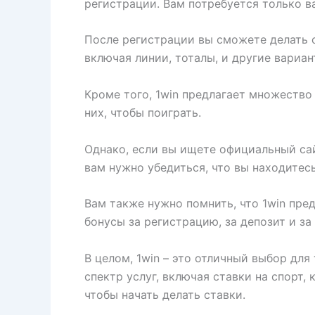
регистрации. Вам потребуется только ва
После регистрации вы сможете делать с
включая линии, тоталы, и другие вариан
Кроме того, 1win предлагает множество
них, чтобы поиграть.
Однако, если вы ищете официальный са
вам нужно убедиться, что вы находитес
Вам также нужно помнить, что 1win пре
бонусы за регистрацию, за депозит и за
В целом, 1win – это отличный выбор дл
спектр услуг, включая ставки на спорт,
чтобы начать делать ставки.