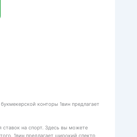
т букмекерской конторы 1вин предлагает
я ставок на спорт. Здесь вы можете
 того, 1вин предлагает широкий спектр