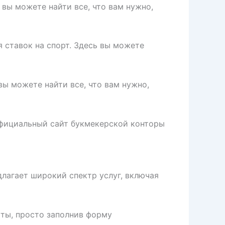
ь вы можете найти все, что вам нужно,
я ставок на спорт. Здесь вы можете
вы можете найти все, что вам нужно,
 Официальный сайт букмекерской конторы
длагает широкий спектр услуг, включая
уты, просто заполнив форму