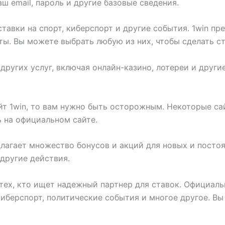
ш email, пароль и другие базовые сведения.
тавки на спорт, киберспорт и другие события. 1win пр
ты. Вы можете выбрать любую из них, чтобы сделать ст
 других услуг, включая онлайн-казино, лотереи и друг
йт 1win, то вам нужно быть осторожным. Некоторые с
ь на официальном сайте.
длагает множество бонусов и акций для новых и посто
 другие действия.
я тех, кто ищет надежный партнер для ставок. Официал
 киберспорт, политические события и многое другое. В