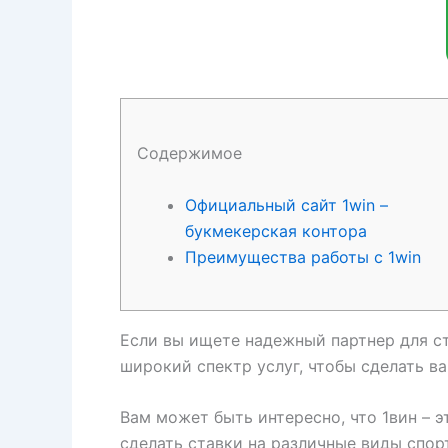
Содержимое
Официальный сайт 1win –
букмекерская контора
Преимущества работы с 1win
Если вы ищете надежный партнер для ст
широкий спектр услуг, чтобы сделать в
Вам может быть интересно, что 1вин – э
сделать ставки на различные виды спорт