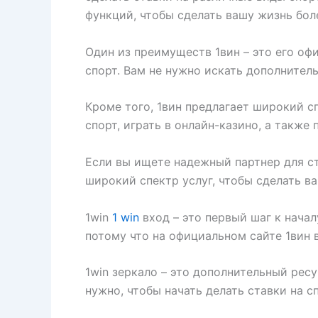
функций, чтобы сделать вашу жизнь бол
Один из преимуществ 1вин – это его офи
спорт. Вам не нужно искать дополнител
Кроме того, 1вин предлагает широкий с
спорт, играть в онлайн-казино, а также
Если вы ищете надежный партнер для ст
широкий спектр услуг, чтобы сделать в
1win
1 win
вход – это первый шаг к начал
потому что на официальном сайте 1вин 
1win зеркало – это дополнительный ресу
нужно, чтобы начать делать ставки на сп