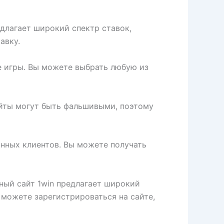
едлагает широкий спектр ставок,
авку.
ие игры. Вы можете выбрать любую из
айты могут быть фальшивыми, поэтому
янных клиентов. Вы можете получать
ьный сайт 1win предлагает широкий
ы можете зарегистрироваться на сайте,