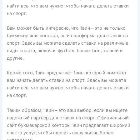
найти все, что вам нужно, чтобы начать делать ставки
на спорт.
Вам может быть интересно, что 1вин – это не только
букмекерская контора, но и платформа для ставок на
спорт. Здесь вы можете сделать ставки на различные
виды спорта, включая футбол, баскетбол, хоккей и
другие.
Кроме того, 1вин предлагает 1вин, который поможет
вам начать делать ставки на спорт. Здесь вы можете
найти все, что вам нужно, чтобы начать делать ставки
на спорт.
Таким образом, 1вин – это ваш выбор, если вы ищете
надежный партнер для ставок на спорт. Официальный
сайт букмекерской конторы 1вин предлагает широкий
спектр услуг, чтобы сделать вашу жизнь более