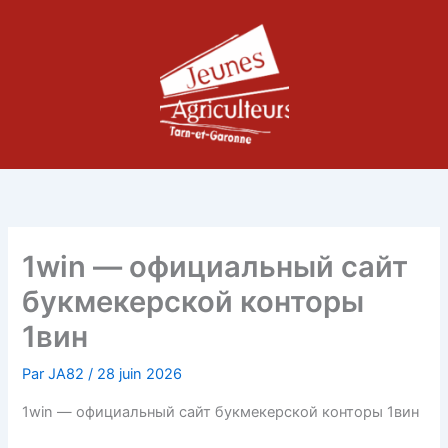
Aller
au
contenu
1win — официальный сайт
букмекерской конторы
1вин
Par
JA82
/
28 juin 2026
1win — официальный сайт букмекерской конторы 1вин