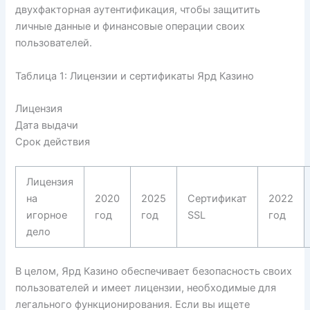
двухфакторная аутентификация, чтобы защитить
личные данные и финансовые операции своих
пользователей.
Таблица 1: Лицензии и сертификаты Ярд Казино
Лицензия
Дата выдачи
Срок действия
Лицензия
на
2020
2025
Сертификат
2022
игорное
год
год
SSL
год
дело
В целом, Ярд Казино обеспечивает безопасность своих
пользователей и имеет лицензии, необходимые для
легального функционирования. Если вы ищете