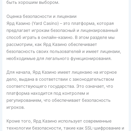
быть хорошим выбором.
Оценка безопасности и лицензии
Ярд Казино (Yard Casino) – это платформа, которая
предлагает игрокам безопасный и лицензированный
способ играть в онлайн-казино. В этом разделе мы
рассмотрим, как Ярд Казино обеспечивает
безопасность своих пользователей и имеет лицензии,
необходимые для легального функционирования.
Для начала, Ярд Казино имеет лицензию на игорное
дело, выдана в соответствии с законодательством
соответствующего государства. Это означает, что
платформа находится под контролем и
регулированием, что обеспечивает безопасность
игроков.
Кроме того, Ярд Казино использует современные
технологии безопасности, такие как SSL-шифрование и