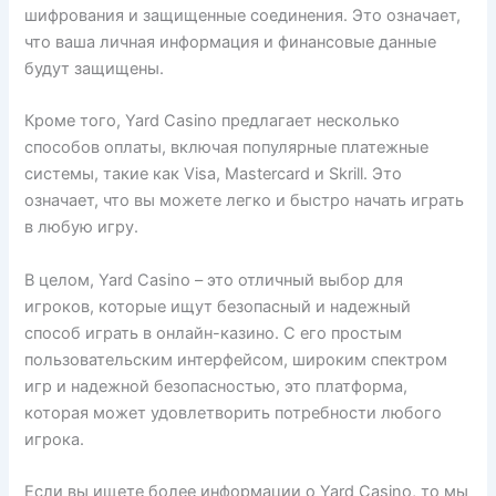
шифрования и защищенные соединения. Это означает,
что ваша личная информация и финансовые данные
будут защищены.
Кроме того, Yard Casino предлагает несколько
способов оплаты, включая популярные платежные
системы, такие как Visa, Mastercard и Skrill. Это
означает, что вы можете легко и быстро начать играть
в любую игру.
В целом, Yard Casino – это отличный выбор для
игроков, которые ищут безопасный и надежный
способ играть в онлайн-казино. С его простым
пользовательским интерфейсом, широким спектром
игр и надежной безопасностью, это платформа,
которая может удовлетворить потребности любого
игрока.
Если вы ищете более информации о Yard Casino, то мы