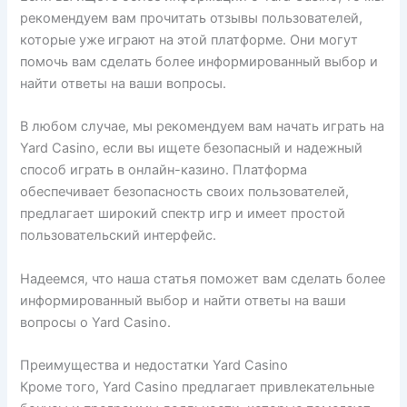
рекомендуем вам прочитать отзывы пользователей,
которые уже играют на этой платформе. Они могут
помочь вам сделать более информированный выбор и
найти ответы на ваши вопросы.
В любом случае, мы рекомендуем вам начать играть на
Yard Casino, если вы ищете безопасный и надежный
способ играть в онлайн-казино. Платформа
обеспечивает безопасность своих пользователей,
предлагает широкий спектр игр и имеет простой
пользовательский интерфейс.
Надеемся, что наша статья поможет вам сделать более
информированный выбор и найти ответы на ваши
вопросы о Yard Casino.
Преимущества и недостатки Yard Casino
Кроме того, Yard Casino предлагает привлекательные