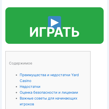
ИГРАТЬ
Содержимое
Преимущества и недостатки Yard
Casino
Недостатки
Оценка безопасности и лицензии
Важные советы для начинающих
игроков