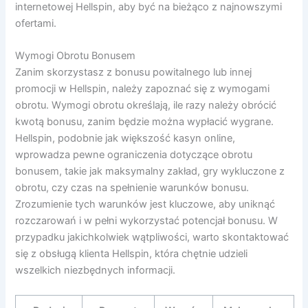
internetowej Hellspin, aby być na bieżąco z najnowszymi
ofertami.
Wymogi Obrotu Bonusem
Zanim skorzystasz z bonusu powitalnego lub innej
promocji w Hellspin, należy zapoznać się z wymogami
obrotu. Wymogi obrotu określają, ile razy należy obrócić
kwotą bonusu, zanim będzie można wypłacić wygrane.
Hellspin, podobnie jak większość kasyn online,
wprowadza pewne ograniczenia dotyczące obrotu
bonusem, takie jak maksymalny zakład, gry wykluczone z
obrotu, czy czas na spełnienie warunków bonusu.
Zrozumienie tych warunków jest kluczowe, aby uniknąć
rozczarowań i w pełni wykorzystać potencjał bonusu. W
przypadku jakichkolwiek wątpliwości, warto skontaktować
się z obsługą klienta Hellspin, która chętnie udzieli
wszelkich niezbędnych informacji.