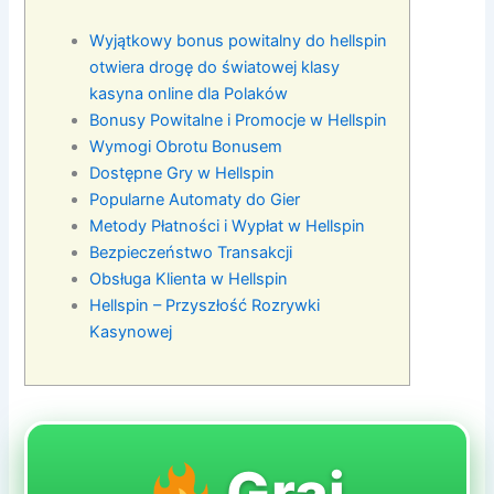
Wyjątkowy bonus powitalny do hellspin
otwiera drogę do światowej klasy
kasyna online dla Polaków
Bonusy Powitalne i Promocje w Hellspin
Wymogi Obrotu Bonusem
Dostępne Gry w Hellspin
Popularne Automaty do Gier
Metody Płatności i Wypłat w Hellspin
Bezpieczeństwo Transakcji
Obsługa Klienta w Hellspin
Hellspin – Przyszłość Rozrywki
Kasynowej
Graj