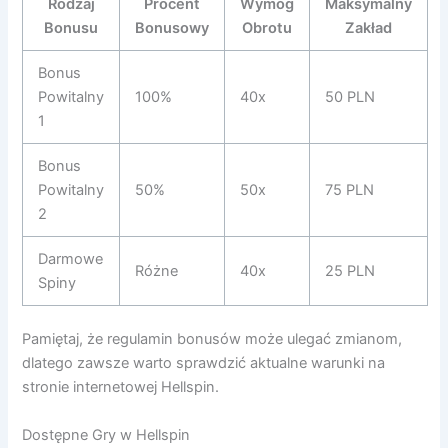
Rodzaj
Procent
Wymóg
Maksymalny
Bonusu
Bonusowy
Obrotu
Zakład
Bonus
Powitalny
100%
40x
50 PLN
1
Bonus
Powitalny
50%
50x
75 PLN
2
Darmowe
Różne
40x
25 PLN
Spiny
Pamiętaj, że regulamin bonusów może ulegać zmianom,
dlatego zawsze warto sprawdzić aktualne warunki na
stronie internetowej Hellspin.
Dostępne Gry w Hellspin