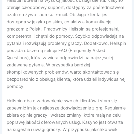
Hellspin stawia na wysoką jakość obsługi klienta. Kasyno
oferuje całodobowy support, dostępny za pośrednictwem
czatu na żywo i adresu e-mail. Obsługa klienta jest
dostępna w języku polskim, co ułatwia komunikację
graczom z Polski. Pracownicy Hellspin są profesjonalni,
kompetentni i chętni do pomocy. Szybko odpowiadają na
pytania i rozwiązują problemy graczy. Dodatkowo, Hellspin
posiada obszerną sekcję FAQ (Frequently Asked
Questions), która zawiera odpowiedzi na najczęściej
zadawane pytania. W przypadku bardziej
skomplikowanych problemów, warto skontaktować się
bezpośrednio z obsługą klienta, która udzieli indywidualnej
pomocy.
Hellspin dba o zadowolenie swoich klientów i stara się
zapewnić im jak najlepsze doświadczenie z grą. Regularnie
zbiera opinie graczy i wdraża zmiany, które mają na celu
poprawę jakości oferowanych usług. Kasyno jest otwarte
na sugestie i uwagi graczy. W przypadku jakichkolwiek