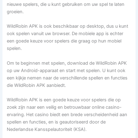
nieuwe spelers, die u kunt gebruiken om uw spel te laten
groeien.
WildRobin APK is ook beschikbaar op desktop, dus u kunt
ook spelen vanuit uw browser. De mobiele app is echter
een goede keuze voor spelers die graag op hun mobiel
spelen.
Om te beginnen met spelen, download de WildRobin APK
op uw Android-apparaat en start met spelen. U kunt ook
een kijkje nemen naar de verschillende spellen en functies
die WildRobin APK aanbiedt.
WildRobin APK is een goede keuze voor spelers die op
zoek zijn naar een veilig en betrouwbaar online casino-
ervaring. Het casino biedt een brede verscheidenheid aan
spellen en functies, en is geautoriseerd door de
Nederlandse Kansspelautoriteit (KSA).