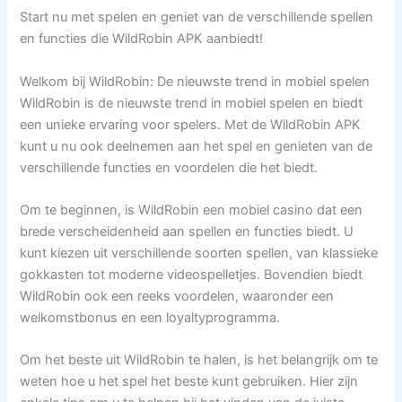
Start nu met spelen en geniet van de verschillende spellen
en functies die WildRobin APK aanbiedt!
Welkom bij WildRobin: De nieuwste trend in mobiel spelen
WildRobin is de nieuwste trend in mobiel spelen en biedt
een unieke ervaring voor spelers. Met de WildRobin APK
kunt u nu ook deelnemen aan het spel en genieten van de
verschillende functies en voordelen die het biedt.
Om te beginnen, is WildRobin een mobiel casino dat een
brede verscheidenheid aan spellen en functies biedt. U
kunt kiezen uit verschillende soorten spellen, van klassieke
gokkasten tot moderne videospelletjes. Bovendien biedt
WildRobin ook een reeks voordelen, waaronder een
welkomstbonus en een loyaltyprogramma.
Om het beste uit WildRobin te halen, is het belangrijk om te
weten hoe u het spel het beste kunt gebruiken. Hier zijn