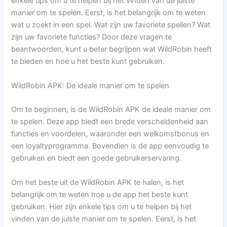
enkele tips om u te helpen bij het vinden van de juiste
manier om te spelen. Eerst, is het belangrijk om te weten
wat u zoekt in een spel. Wat zijn uw favoriete spellen? Wat
zijn uw favoriete functies? Door deze vragen te
beantwoorden, kunt u beter begrijpen wat WildRobin heeft
te bieden en hoe u het beste kunt gebruiken.
WildRobin APK: De ideale manier om te spelen
Om te beginnen, is de WildRobin APK de ideale manier om
te spelen. Deze app biedt een brede verscheidenheid aan
functies en voordelen, waaronder een welkomstbonus en
een loyaltyprogramma. Bovendien is de app eenvoudig te
gebruiken en biedt een goede gebruikerservaring.
Om het beste uit de WildRobin APK te halen, is het
belangrijk om te weten hoe u de app het beste kunt
gebruiken. Hier zijn enkele tips om u te helpen bij het
vinden van de juiste manier om te spelen. Eerst, is het