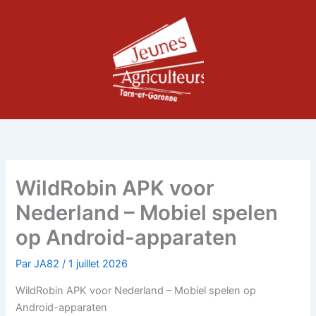
Aller
au
contenu
WildRobin APK voor
Nederland – Mobiel spelen
op Android-apparaten
Par
JA82
/
1 juillet 2026
WildRobin APK voor Nederland – Mobiel spelen op
Android-apparaten