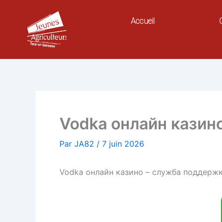
Aller
au
Accueil
contenu
Vodka онлайн казин
Par
JA82
/
7 juin 2026
Vodka онлайн казино – служба поддерж