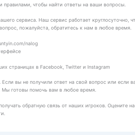
и правилами, чтобы найти ответы на ваши вопросы.
нашего сервиса. Наш сервис работает круглосуточно, ч
вопрос, пожалуйста, обратитесь к нам в любое время.
untyin.com/nalog
терфейсе
их страницах в Facebook, Twitter и Instagram
 Если вы не получили ответ на свой вопрос или если в
. Мы готовы помочь вам в любое время.
 получать обратную связь от наших игроков. Оцените н
и.