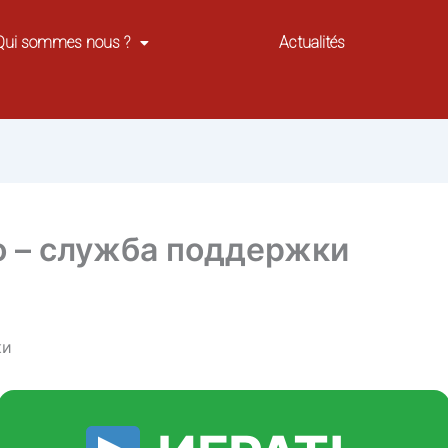
Qui sommes nous ?
Actualités
о – служба поддержки
ки