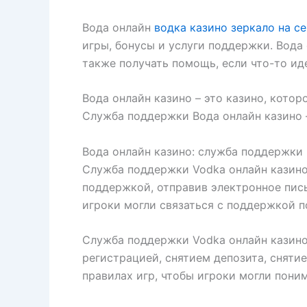
Вода онлайн
водка казино зеркало на с
игры, бонусы и услуги поддержки. Вода 
также получать помощь, если что-то иде
Вода онлайн казино – это казино, кото
Служба поддержки Вода онлайн казино 
Вода онлайн казино: служба поддержки
Служба поддержки Vodka онлайн казино 
поддержкой, отправив электронное пись
игроки могли связаться с поддержкой п
Служба поддержки Vodka онлайн казино
регистрацией, снятием депозита, снят
правилах игр, чтобы игроки могли поним