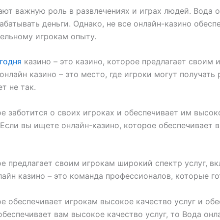
ют важную роль в развлечениях и играх людей. Вода о
абатывать деньги. Однако, не все онлайн-казино обесп
тельному игрокам опыту.
егодня
казино – это казино, которое предлагает своим 
онлайн казино – это место, где игроки могут получать 
т не так.
рое заботится о своих игроках и обеспечивает им высо
 Если вы ищете онлайн-казино, которое обеспечивает в
ое предлагает своим игрокам широкий спектр услуг, вк
айн казино – это команда профессионалов, которые го
рое обеспечивает игрокам высокое качество услуг и о
беспечивает вам высокое качество услуг, то Вода онла