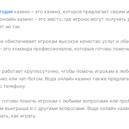
егодня
казино – это казино, которое предлагает своим 
онлайн казино – это место, где игроки могут получать 
т не так.
рое обеспечивает игрокам высокое качество услуг и о
– это команда профессионалов, которые готовы помочь
работает круглосуточно, чтобы помочь игрокам в любо
мо или чат-ботом. Вода онлайн казино также предлаг
о телефону.
 готовы помочь игрокам с любыми вопросами или про
ием выигрыша и с другими вопросами. Вода онлайн каз
ать, как играть.