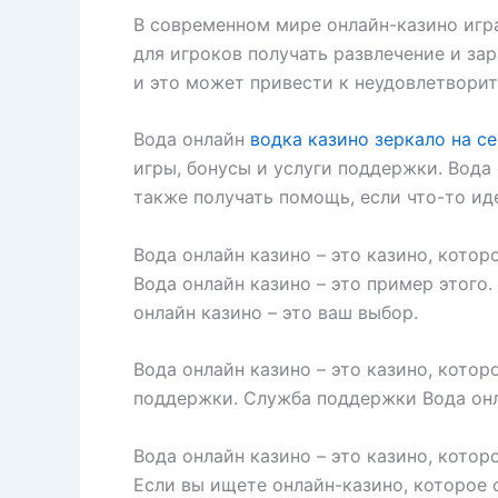
В современном мире онлайн-казино игра
для игроков получать развлечение и зар
и это может привести к неудовлетвори
Вода онлайн
водка казино зеркало на с
игры, бонусы и услуги поддержки. Вода 
также получать помощь, если что-то иде
Вода онлайн казино – это казино, кото
Вода онлайн казино – это пример этого.
онлайн казино – это ваш выбор.
Вода онлайн казино – это казино, котор
поддержки. Служба поддержки Вода онл
Вода онлайн казино – это казино, кото
Если вы ищете онлайн-казино, которое о