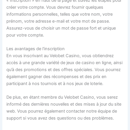
« Inscription » en haut de la page et suivez les étapes pour
créer votre compte. Vous devrez fournir quelques
informations personnelles, telles que votre nom, votre
prénom, votre adresse e-mail et votre mot de passe.
Assurez-vous de choisir un mot de passe fort et unique
pour votre compte.
Les avantages de l’inscription
En vous inscrivant au Velobet Casino, vous obtiendrez
accès à une grande variété de jeux de casino en ligne, ainsi
qu’à des promotions et des offres spéciales. Vous pourrez
également gagner des récompenses et des prix en
participant à nos tournois et à nos jeux de loterie.
De plus, en étant membre du Velobet Casino, vous serez
informé des dernières nouvelles et des mises à jour du site
web. Vous pourrez également contacter notre équipe de
support si vous avez des questions ou des problèmes.