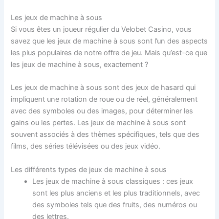
Les jeux de machine à sous
Si vous êtes un joueur régulier du Velobet Casino, vous
savez que les jeux de machine à sous sont l’un des aspects
les plus populaires de notre offre de jeu. Mais qu’est-ce que
les jeux de machine à sous, exactement ?
Les jeux de machine à sous sont des jeux de hasard qui
impliquent une rotation de roue ou de réel, généralement
avec des symboles ou des images, pour déterminer les
gains ou les pertes. Les jeux de machine à sous sont
souvent associés à des thèmes spécifiques, tels que des
films, des séries télévisées ou des jeux vidéo.
Les différents types de jeux de machine à sous
Les jeux de machine à sous classiques : ces jeux
sont les plus anciens et les plus traditionnels, avec
des symboles tels que des fruits, des numéros ou
des lettres.