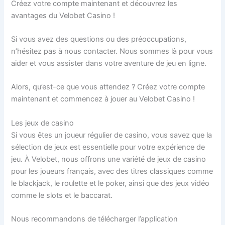
Créez votre compte maintenant et découvrez les
avantages du Velobet Casino !
Si vous avez des questions ou des préoccupations,
n’hésitez pas à nous contacter. Nous sommes là pour vous
aider et vous assister dans votre aventure de jeu en ligne.
Alors, qu’est-ce que vous attendez ? Créez votre compte
maintenant et commencez à jouer au Velobet Casino !
Les jeux de casino
Si vous êtes un joueur régulier de casino, vous savez que la
sélection de jeux est essentielle pour votre expérience de
jeu. À Velobet, nous offrons une variété de jeux de casino
pour les joueurs français, avec des titres classiques comme
le blackjack, le roulette et le poker, ainsi que des jeux vidéo
comme le slots et le baccarat.
Nous recommandons de télécharger l’application