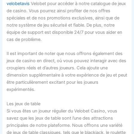
velobetavis
Velobet pour accéder à notre catalogue de jeux
de casino. Vous pourrez ainsi profiter de nos offres
spéciales et de nos promotions exclusives, ainsi que de
notre système de jeu sécurisé et fiable. De plus, notre
équipe de support est disponible 24/7 pour vous aider en
cas de problème.
Il est important de noter que nous offrons également des
jeux de casino en direct, où vous pouvez interagir avec des
croupiers réels et d’autres joueurs. Cela ajoute une
dimension supplémentaire à votre expérience de jeu et peut
être particulièrement excitant pour les joueurs
expérimentés.
Les jeux de table
Si vous êtes un joueur régulier du Velobet Casino, vous
savez que les jeux de table sont l’une des attractions
principales de notre plateforme. Nous offrons une variété
de jeux de table classiques, tels que le blackjack, le roulette