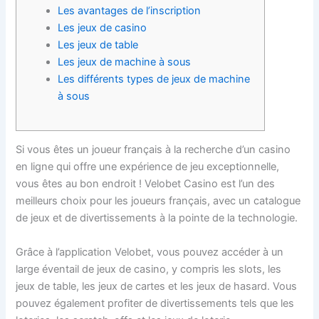
Les avantages de l’inscription
Les jeux de casino
Les jeux de table
Les jeux de machine à sous
Les différents types de jeux de machine
à sous
Si vous êtes un joueur français à la recherche d’un casino
en ligne qui offre une expérience de jeu exceptionnelle,
vous êtes au bon endroit ! Velobet Casino est l’un des
meilleurs choix pour les joueurs français, avec un catalogue
de jeux et de divertissements à la pointe de la technologie.
Grâce à l’application Velobet, vous pouvez accéder à un
large éventail de jeux de casino, y compris les slots, les
jeux de table, les jeux de cartes et les jeux de hasard. Vous
pouvez également profiter de divertissements tels que les