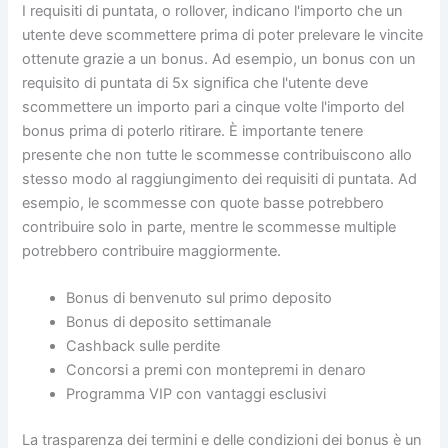
I requisiti di puntata, o rollover, indicano l'importo che un
utente deve scommettere prima di poter prelevare le vincite
ottenute grazie a un bonus. Ad esempio, un bonus con un
requisito di puntata di 5x significa che l'utente deve
scommettere un importo pari a cinque volte l'importo del
bonus prima di poterlo ritirare. È importante tenere
presente che non tutte le scommesse contribuiscono allo
stesso modo al raggiungimento dei requisiti di puntata. Ad
esempio, le scommesse con quote basse potrebbero
contribuire solo in parte, mentre le scommesse multiple
potrebbero contribuire maggiormente.
Bonus di benvenuto sul primo deposito
Bonus di deposito settimanale
Cashback sulle perdite
Concorsi a premi con montepremi in denaro
Programma VIP con vantaggi esclusivi
La trasparenza dei termini e delle condizioni dei bonus è un