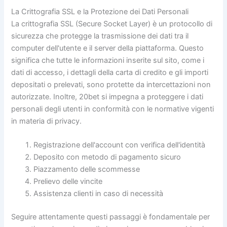
La Crittografia SSL e la Protezione dei Dati Personali
La crittografia SSL (Secure Socket Layer) è un protocollo di
sicurezza che protegge la trasmissione dei dati tra il
computer dell'utente e il server della piattaforma. Questo
significa che tutte le informazioni inserite sul sito, come i
dati di accesso, i dettagli della carta di credito e gli importi
depositati o prelevati, sono protette da intercettazioni non
autorizzate. Inoltre, 20bet si impegna a proteggere i dati
personali degli utenti in conformità con le normative vigenti
in materia di privacy.
Registrazione dell'account con verifica dell'identità
Deposito con metodo di pagamento sicuro
Piazzamento delle scommesse
Prelievo delle vincite
Assistenza clienti in caso di necessità
Seguire attentamente questi passaggi è fondamentale per