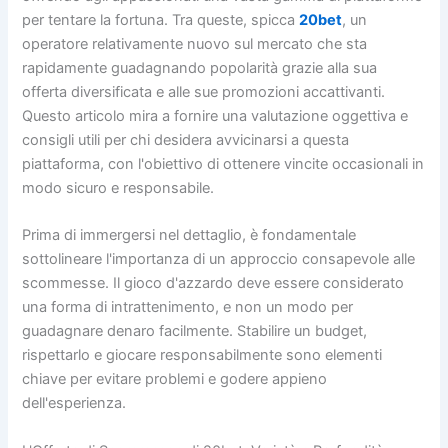
per tentare la fortuna. Tra queste, spicca
20bet
, un
operatore relativamente nuovo sul mercato che sta
rapidamente guadagnando popolarità grazie alla sua
offerta diversificata e alle sue promozioni accattivanti.
Questo articolo mira a fornire una valutazione oggettiva e
consigli utili per chi desidera avvicinarsi a questa
piattaforma, con l'obiettivo di ottenere vincite occasionali in
modo sicuro e responsabile.
Prima di immergersi nel dettaglio, è fondamentale
sottolineare l'importanza di un approccio consapevole alle
scommesse. Il gioco d'azzardo deve essere considerato
una forma di intrattenimento, e non un modo per
guadagnare denaro facilmente. Stabilire un budget,
rispettarlo e giocare responsabilmente sono elementi
chiave per evitare problemi e godere appieno
dell'esperienza.