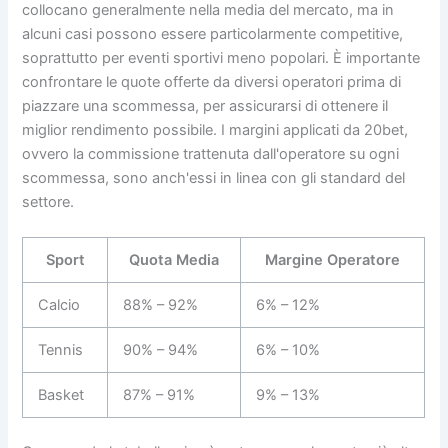
collocano generalmente nella media del mercato, ma in
alcuni casi possono essere particolarmente competitive,
soprattutto per eventi sportivi meno popolari. È importante
confrontare le quote offerte da diversi operatori prima di
piazzare una scommessa, per assicurarsi di ottenere il
miglior rendimento possibile. I margini applicati da 20bet,
ovvero la commissione trattenuta dall'operatore su ogni
scommessa, sono anch'essi in linea con gli standard del
settore.
Sport
Quota Media
Margine Operatore
Calcio
88% – 92%
6% – 12%
Tennis
90% – 94%
6% – 10%
Basket
87% – 91%
9% – 13%