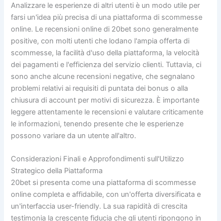
Analizzare le esperienze di altri utenti è un modo utile per
farsi un'idea più precisa di una piattaforma di scommesse
online. Le recensioni online di 20bet sono generalmente
positive, con molti utenti che lodano l'ampia offerta di
scommesse, la facilità d'uso della piattaforma, la velocità
dei pagamenti e l'efficienza del servizio clienti. Tuttavia, ci
sono anche alcune recensioni negative, che segnalano
problemi relativi ai requisiti di puntata dei bonus o alla
chiusura di account per motivi di sicurezza. È importante
leggere attentamente le recensioni e valutare criticamente
le informazioni, tenendo presente che le esperienze
possono variare da un utente all'altro.
Considerazioni Finali e Approfondimenti sull'Utilizzo
Strategico della Piattaforma
20bet si presenta come una piattaforma di scommesse
online completa e affidabile, con un'offerta diversificata e
un'interfaccia user-friendly. La sua rapidità di crescita
testimonia la crescente fiducia che gli utenti ripongono in