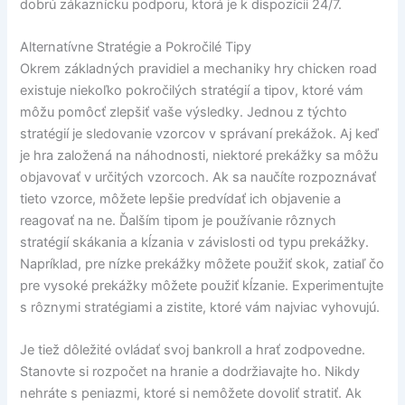
dobrú zákaznícku podporu, ktorá je k dispozícii 24/7.
Alternatívne Stratégie a Pokročilé Tipy
Okrem základných pravidiel a mechaniky hry chicken road
existuje niekoľko pokročilých stratégií a tipov, ktoré vám
môžu pomôcť zlepšiť vaše výsledky. Jednou z týchto
stratégií je sledovanie vzorcov v správaní prekážok. Aj keď
je hra založená na náhodnosti, niektoré prekážky sa môžu
objavovať v určitých vzorcoch. Ak sa naučíte rozpoznávať
tieto vzorce, môžete lepšie predvídať ich objavenie a
reagovať na ne. Ďalším tipom je používanie rôznych
stratégií skákania a kĺzania v závislosti od typu prekážky.
Napríklad, pre nízke prekážky môžete použiť skok, zatiaľ čo
pre vysoké prekážky môžete použiť kĺzanie. Experimentujte
s rôznymi stratégiami a zistite, ktoré vám najviac vyhovujú.
Je tiež dôležité ovládať svoj bankroll a hrať zodpovedne.
Stanovte si rozpočet na hranie a dodržiavajte ho. Nikdy
nehráte s peniazmi, ktoré si nemôžete dovoliť stratiť. Ak