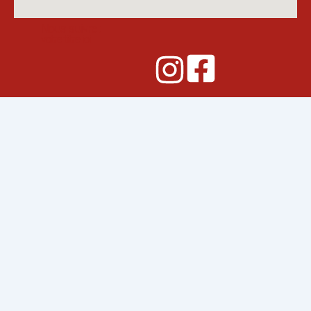
Nous suivre :
votre titre ici