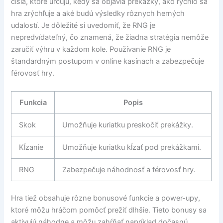
čísla, ktoré určujú, kedy sa objavia prekážky, ako rýchlo sa
hra zrýchľuje a aké budú výsledky rôznych herných
udalostí. Je dôležité si uvedomiť, že RNG je
nepredvídateľný, čo znamená, že žiadna stratégia nemôže
zaručiť výhru v každom kole. Používanie RNG je
štandardným postupom v online kasínach a zabezpečuje
férovosť hry.
Funkcia
Popis
Skok
Umožňuje kuriatku preskočiť prekážky.
Kĺzanie
Umožňuje kuriatku kĺzať pod prekážkami.
RNG
Zabezpečuje náhodnosť a férovosť hry.
Hra tiež obsahuje rôzne bonusové funkcie a power-upy,
ktoré môžu hráčom pomôcť prežiť dlhšie. Tieto bonusy sa
aktivujú náhodne a môžu zahŕňať napríklad dočasnú