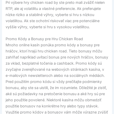
Pri výbere hry chicken road by ste preto mali zvážiť nielen
RTP, ale aj volatilitu a vlastné preferencie. Ak preferujete
nízke riziko a stabilné výhry, vyberte si hru s nízkou
volatilitou. Ak ste ochotní riskovať viac pre potenciálne
vyššie výhry, vyberte si hru s vysokou volatilitou.
Promo Kódy a Bonusy pre Hru Chicken Road
Mnoho online kasín ponúka promo kódy a bonusy pre
hráčov, ktorí hrajú hru chicken road. Tieto bonusy môžu
zahŕňať napríklad uvítací bonus pre nových hráčov, bonusy
za vklad, bezplatné točenia a cashback. Promo kódy sú
zvyčajne zverejňované na webových stránkach kasína, v
e-mailových newsletteroch alebo na sociálnych médiách.
Pred použitím promo kódu si vždy prečítajte podmienky
bonusu, aby ste sa uistili, že im rozumiete. Dôležité je zistiť,
aké sú požiadavky na pretočenie bonusu a aké hry sú pre
jeho použitie povolené. Niektoré kasína môžu obmedziť
použitie bonusov na konkrétne hry alebo typy stávok.
Využitie promo kódov a bonusov vám môže výrazne zvýšiť