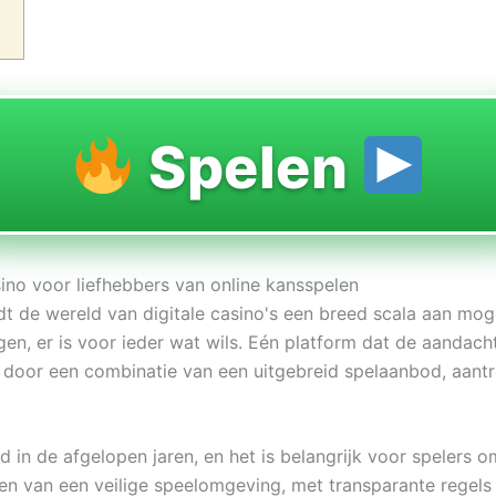
Spelen
ino voor liefhebbers van online kansspelen
dt de wereld van digitale casino's een breed scala aan mo
gen, er is voor ieder wat wils. Eén platform dat de aandacht
h door een combinatie van een uitgebreid spelaanbod, aant
d in de afgelopen jaren, en het is belangrijk voor spelers 
den van een veilige speelomgeving, met transparante regels