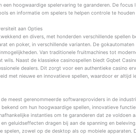
een hoogwaardige spelervaring te garanderen. De focus li
ols en informatie om spelers te helpen controle te houden
rsiteit aan Opties
wekkend en divers, met honderden verschillende spellen bes
carat en poker, in verschillende varianten. De gokautomaten
winmogelijkheden. Van traditionele fruitmachines tot mode
at wils. Naast de klassieke casinospellen biedt Gqbet Casin
ssionele dealers. Dit zorgt voor een authentieke casino erv
d met nieuwe en innovatieve spellen, waardoor er altijd ie
de meest gerenommeerde softwareproviders in de industrie
 bekend om hun hoogwaardige spellen, innovatieve functies
onafhankelijke instanties om te garanderen dat ze voldoen 
n geluidseffecten dragen bij aan de spanning en beleving.
 te spelen, zowel op de desktop als op mobiele apparaten