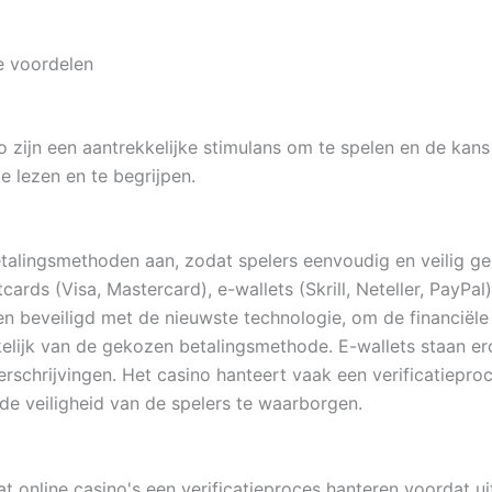
e voordelen
zijn een aantrekkelijke stimulans om te spelen en de kans 
 lezen en te begrijpen.
talingsmethoden aan, zodat spelers eenvoudig en veilig g
ards (Visa, Mastercard), e-wallets (Skrill, Neteller, PayPa
jn en beveiligd met de nieuwste technologie, om de financië
kelijk van de gekozen betalingsmethode. E-wallets staan er
rschrijvingen. Het casino hanteert vaak een verificatiepro
e veiligheid van de spelers te waarborgen.
dat online casino's een verificatieproces hanteren voordat 