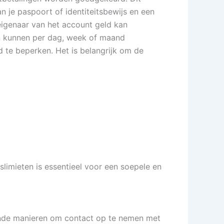
n je paspoort of identiteitsbewijs en een
 eigenaar van het account geld kan
ten kunnen per dag, week of maand
 te beperken. Het is belangrijk om de
slimieten is essentieel voor een soepele en
lende manieren om contact op te nemen met