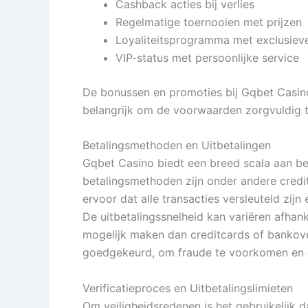
Cashback acties bij verlies
Regelmatige toernooien met prijzen
Loyaliteitsprogramma met exclusiev
VIP-status met persoonlijke service
De bonussen en promoties bij Gqbet Casino 
belangrijk om de voorwaarden zorgvuldig te
Betalingsmethoden en Uitbetalingen
Gqbet Casino biedt een breed scala aan be
betalingsmethoden zijn onder andere creditc
ervoor dat alle transacties versleuteld zi
De uitbetalingssnelheid kan variëren afhan
mogelijk maken dan creditcards of bankove
goedgekeurd, om fraude te voorkomen en d
Verificatieproces en Uitbetalingslimieten
Om veiligheidsredenen is het gebruikelijk 