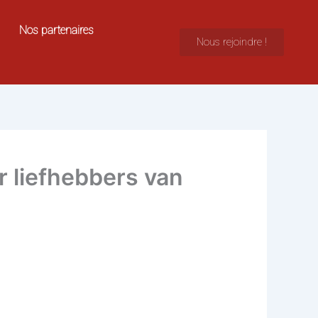
Nos partenaires
Nous rejoindre !
r liefhebbers van