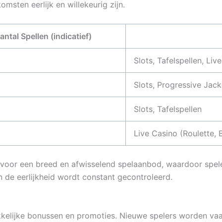
msten eerlijk en willekeurig zijn.
antal Spellen (indicatief)
Slots, Tafelspellen, Liv
Slots, Progressive Jack
Slots, Tafelspellen
Live Casino (Roulette, 
 voor een breed en afwisselend spelaanbod, waardoor spele
n de eerlijkheid wordt constant gecontroleerd.
kkelijke bonussen en promoties. Nieuwe spelers worden 