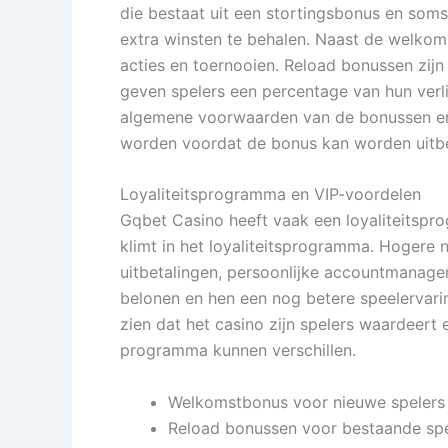
die bestaat uit een stortingsbonus en som
extra winsten te behalen. Naast de welko
acties en toernooien. Reload bonussen zij
geven spelers een percentage van hun verlie
algemene voorwaarden van de bonussen en p
worden voordat de bonus kan worden uitbe
Loyaliteitsprogramma en VIP-voordelen
Gqbet Casino heeft vaak een loyaliteitspr
klimt in het loyaliteitsprogramma. Hogere 
uitbetalingen, persoonlijke accountmanage
belonen en hen een nog betere speelervaring
zien dat het casino zijn spelers waardeert
programma kunnen verschillen.
Welkomstbonus voor nieuwe spelers
Reload bonussen voor bestaande spe