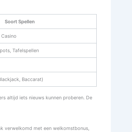
Soort Spellen
e Casino
pots, Tafelspellen
Blackjack, Baccarat)
rs altijd iets nieuws kunnen proberen. De
vaak verwelkomd met een welkomstbonus,