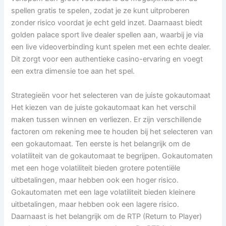
spellen gratis te spelen, zodat je ze kunt uitproberen
zonder risico voordat je echt geld inzet. Daarnaast biedt
golden palace sport live dealer spellen aan, waarbij je via
een live videoverbinding kunt spelen met een echte dealer.
Dit zorgt voor een authentieke casino-ervaring en voegt
een extra dimensie toe aan het spel.
Strategieën voor het selecteren van de juiste gokautomaat
Het kiezen van de juiste gokautomaat kan het verschil
maken tussen winnen en verliezen. Er zijn verschillende
factoren om rekening mee te houden bij het selecteren van
een gokautomaat. Ten eerste is het belangrijk om de
volatiliteit van de gokautomaat te begrijpen. Gokautomaten
met een hoge volatiliteit bieden grotere potentiële
uitbetalingen, maar hebben ook een hoger risico.
Gokautomaten met een lage volatiliteit bieden kleinere
uitbetalingen, maar hebben ook een lagere risico.
Daarnaast is het belangrijk om de RTP (Return to Player)