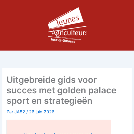
Aller
au
contenu
Uitgebreide gids voor
succes met golden palace
sport en strategieën
Par
JA82
/
26 juin 2026