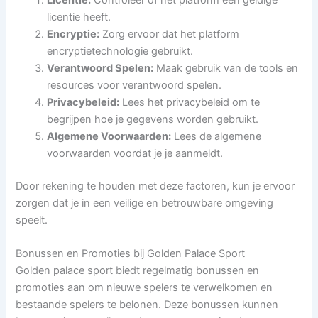
Licentie:
Controleer of het platform een geldige
licentie heeft.
Encryptie:
Zorg ervoor dat het platform
encryptietechnologie gebruikt.
Verantwoord Spelen:
Maak gebruik van de tools en
resources voor verantwoord spelen.
Privacybeleid:
Lees het privacybeleid om te
begrijpen hoe je gegevens worden gebruikt.
Algemene Voorwaarden:
Lees de algemene
voorwaarden voordat je je aanmeldt.
Door rekening te houden met deze factoren, kun je ervoor
zorgen dat je in een veilige en betrouwbare omgeving
speelt.
Bonussen en Promoties bij Golden Palace Sport
Golden palace sport biedt regelmatig bonussen en
promoties aan om nieuwe spelers te verwelkomen en
bestaande spelers te belonen. Deze bonussen kunnen