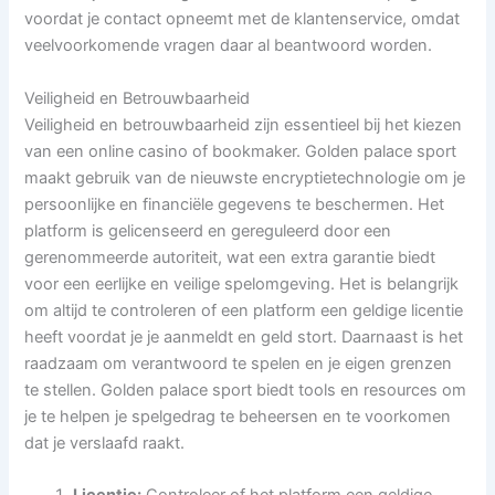
voordat je contact opneemt met de klantenservice, omdat
veelvoorkomende vragen daar al beantwoord worden.
Veiligheid en Betrouwbaarheid
Veiligheid en betrouwbaarheid zijn essentieel bij het kiezen
van een online casino of bookmaker. Golden palace sport
maakt gebruik van de nieuwste encryptietechnologie om je
persoonlijke en financiële gegevens te beschermen. Het
platform is gelicenseerd en gereguleerd door een
gerenommeerde autoriteit, wat een extra garantie biedt
voor een eerlijke en veilige spelomgeving. Het is belangrijk
om altijd te controleren of een platform een geldige licentie
heeft voordat je je aanmeldt en geld stort. Daarnaast is het
raadzaam om verantwoord te spelen en je eigen grenzen
te stellen. Golden palace sport biedt tools en resources om
je te helpen je spelgedrag te beheersen en te voorkomen
dat je verslaafd raakt.