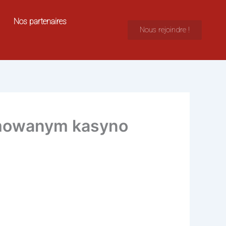
Nos partenaires
Nous rejoindre !
omowanym kasyno