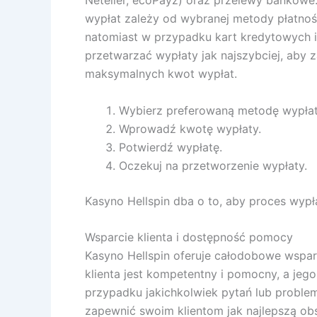
wypłat zależy od wybranej metody płatnośc
natomiast w przypadku kart kredytowych i
przetwarzać wypłaty jak najszybciej, aby
maksymalnych kwot wypłat.
Wybierz preferowaną metodę wypłat
Wprowadź kwotę wypłaty.
Potwierdź wypłatę.
Oczekuj na przetworzenie wypłaty.
Kasyno Hellspin dba o to, aby proces wypłat
Wsparcie klienta i dostępność pomocy
Kasyno Hellspin oferuje całodobowe wsparc
klienta jest kompetentny i pomocny, a je
przypadku jakichkolwiek pytań lub proble
zapewnić swoim klientom jak najlepszą obs