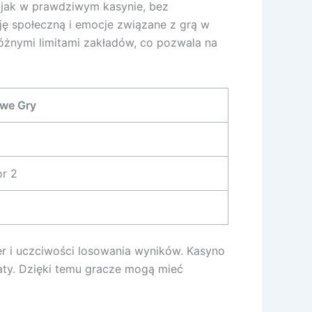
ę jak w prawdziwym kasynie, bez
cję społeczną i emocje związane z grą w
óżnymi limitami zakładów, co pozwala na
owe Gry
r 2
r i uczciwości losowania wyników. Kasyno
katy. Dzięki temu gracze mogą mieć