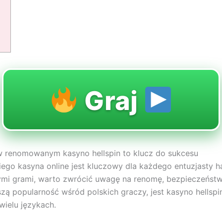
Graj
w renomowanym kasyno hellspin to klucz do sukcesu
ego kasyna online jest kluczowy dla każdego entuzjasty h
nymi grami, warto zwrócić uwagę na renomę, bezpieczeństw
zą popularność wśród polskich graczy, jest kasyno hellspin
wielu językach.