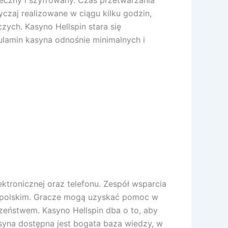
czaj realizowane w ciągu kilku godzin,
ych. Kasyno Hellspin stara się
ulamin kasyna odnośnie minimalnych i
ktronicznej oraz telefonu. Zespół wsparcia
ym polskim. Gracze mogą uzyskać pomoc w
zeństwem. Kasyno Hellspin dba o to, aby
syna dostępna jest bogata baza wiedzy, w