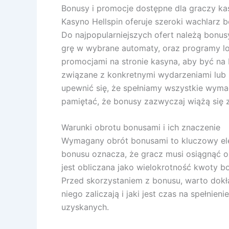
Bonusy i promocje dostępne dla graczy ka
Kasyno Hellspin oferuje szeroki wachlarz b
Do najpopularniejszych ofert należą bonus
grę w wybrane automaty, oraz programy lo
promocjami na stronie kasyna, aby być na 
związane z konkretnymi wydarzeniami lub 
upewnić się, że spełniamy wszystkie wym
pamiętać, że bonusy zazwyczaj wiążą się 
Warunki obrotu bonusami i ich znaczenie
Wymagany obrót bonusami to kluczowy elem
bonusu oznacza, że gracz musi osiągnąć o
jest obliczana jako wielokrotność kwoty b
Przed skorzystaniem z bonusu, warto dokła
niego zaliczają i jaki jest czas na spełn
uzyskanych.