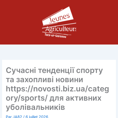
Aller
au
contenu
Сучасні тенденції спорту
та захопливі новини
https://novosti.biz.ua/categ
ory/sports/ для активних
уболівальників
Par
JA82
/
6 juillet 2026