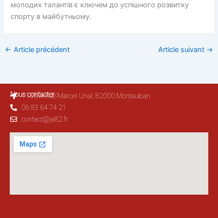
молодих талантів є ключем до успішного розвитку
спорту в майбутньому.
←
Article précédent
Article suivant
→
Nous contacter :
110 avenue Marcel Unal, 82000 Montauban
06 83 64 74 21
contact@ja82.fr
Nous suivre :
votre titre ici