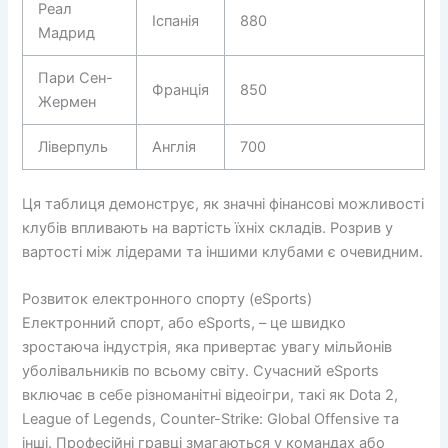
Реал
Іспанія
880
Мадрид
Пари Сен-
Франція
850
Жермен
Ліверпуль
Англія
700
Ця таблиця демонструє, як значні фінансові можливості
клубів впливають на вартість їхніх складів. Розрив у
вартості між лідерами та іншими клубами є очевидним.
Розвиток електронного спорту (eSports)
Електронний спорт, або eSports, – це швидко
зростаюча індустрія, яка привертає увагу мільйонів
уболівальників по всьому світу. Сучасний eSports
включає в себе різноманітні відеоігри, такі як Dota 2,
League of Legends, Counter-Strike: Global Offensive та
інші. Професійні гравці змагаються у командах або