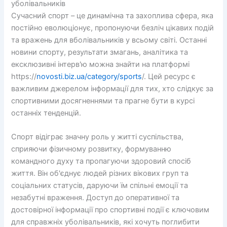
уболівальників
Сучасний спорт – це динамічна та захоплива сфера, яка
постійно еволюціонує, пропонуючи безліч цікавих подій
та вражень для вболівальників у всьому світі. Останні
новини спорту, результати змагань, аналітика та
ексклюзивні інтерв'ю можна знайти на платформі
https://
novosti.biz.ua/category/sports
/. Цей ресурс є
важливим джерелом інформації для тих, хто слідкує за
спортивними досягненнями та прагне бути в курсі
останніх тенденцій.
Спорт відіграє значну роль у житті суспільства,
сприяючи фізичному розвитку, формуванню
командного духу та пропагуючи здоровий спосіб
життя. Він об'єднує людей різних вікових груп та
соціальних статусів, даруючи їм спільні емоції та
незабутні враження. Доступ до оперативної та
достовірної інформації про спортивні події є ключовим
для справжніх уболівальників, які хочуть поглибити