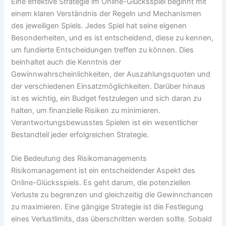
Eine effektive Strategie im Online-Glücksspiel beginnt mit
einem klaren Verständnis der Regeln und Mechanismen
des jeweiligen Spiels. Jedes Spiel hat seine eigenen
Besonderheiten, und es ist entscheidend, diese zu kennen,
um fundierte Entscheidungen treffen zu können. Dies
beinhaltet auch die Kenntnis der
Gewinnwahrscheinlichkeiten, der Auszahlungsquoten und
der verschiedenen Einsatzmöglichkeiten. Darüber hinaus
ist es wichtig, ein Budget festzulegen und sich daran zu
halten, um finanzielle Risiken zu minimieren.
Verantwortungsbewusstes Spielen ist ein wesentlicher
Bestandteil jeder erfolgreichen Strategie.
Die Bedeutung des Risikomanagements
Risikomanagement ist ein entscheidender Aspekt des
Online-Glücksspiels. Es geht darum, die potenziellen
Verluste zu begrenzen und gleichzeitig die Gewinnchancen
zu maximieren. Eine gängige Strategie ist die Festlegung
eines Verlustlimits, das überschritten werden sollte. Sobald