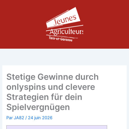
Aller
au
contenu
Stetige Gewinne durch
onlyspins und clevere
Strategien für dein
Spielvergnügen
Par
JA82
/
24 juin 2026