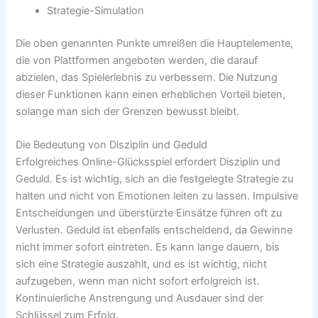
Strategie-Simulation
Die oben genannten Punkte umreißen die Hauptelemente,
die von Plattformen angeboten werden, die darauf
abzielen, das Spielerlebnis zu verbessern. Die Nutzung
dieser Funktionen kann einen erheblichen Vorteil bieten,
solange man sich der Grenzen bewusst bleibt.
Die Bedeutung von Disziplin und Geduld
Erfolgreiches Online-Glücksspiel erfordert Disziplin und
Geduld. Es ist wichtig, sich an die festgelegte Strategie zu
halten und nicht von Emotionen leiten zu lassen. Impulsive
Entscheidungen und überstürzte Einsätze führen oft zu
Verlusten. Geduld ist ebenfalls entscheidend, da Gewinne
nicht immer sofort eintreten. Es kann lange dauern, bis
sich eine Strategie auszahlt, und es ist wichtig, nicht
aufzugeben, wenn man nicht sofort erfolgreich ist.
Kontinuierliche Anstrengung und Ausdauer sind der
Schlüssel zum Erfolg.