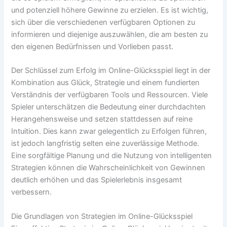
und potenziell höhere Gewinne zu erzielen. Es ist wichtig,
sich über die verschiedenen verfügbaren Optionen zu
informieren und diejenige auszuwählen, die am besten zu
den eigenen Bedürfnissen und Vorlieben passt.
Der Schlüssel zum Erfolg im Online-Glücksspiel liegt in der
Kombination aus Glück, Strategie und einem fundierten
Verständnis der verfügbaren Tools und Ressourcen. Viele
Spieler unterschätzen die Bedeutung einer durchdachten
Herangehensweise und setzen stattdessen auf reine
Intuition. Dies kann zwar gelegentlich zu Erfolgen führen,
ist jedoch langfristig selten eine zuverlässige Methode.
Eine sorgfältige Planung und die Nutzung von intelligenten
Strategien können die Wahrscheinlichkeit von Gewinnen
deutlich erhöhen und das Spielerlebnis insgesamt
verbessern.
Die Grundlagen von Strategien im Online-Glücksspiel