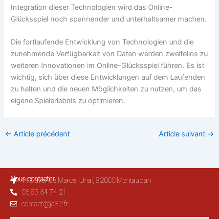
Integration dieser Technologien wird das Online-
Glücksspiel noch spannender und unterhaltsamer machen.
Die fortlaufende Entwicklung von Technologien und die
zunehmende Verfügbarkeit von Daten werden zweifellos zu
weiteren Innovationen im Online-Glücksspiel führen. Es ist
wichtig, sich über diese Entwicklungen auf dem Laufenden
zu halten und die neuen Möglichkeiten zu nutzen, um das
eigene Spielerlebnis zu optimieren.
←
Article précédent
Article suivant
→
Nous contacter :
110 avenue Marcel Unal, 82000 Montauban
06 83 64 74 21
contact@ja82.fr