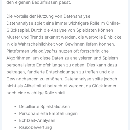
den eigenen Bedürfnissen passt.
Die Vorteile der Nutzung von Datenanalyse
Datenanalyse spielt eine immer wichtigere Rolle im Online-
Glücksspiel. Durch die Analyse von Spieldaten können
Muster und Trends erkannt werden, die wertvolle Einblicke
in die Wahrscheinlichkeit von Gewinnen liefern können.
Plattformen wie
onlyspins
nutzen oft fortschrittliche
Algorithmen, um diese Daten zu analysieren und Spielern
personalisierte Empfehlungen zu geben. Dies kann dazu
beitragen, fundierte Entscheidungen zu treffen und die
Gewinnchancen zu erhöhen. Datenanalyse sollte jedoch
nicht als Allheilmittel betrachtet werden, da Glück immer
noch eine wichtige Rolle spielt.
Detaillierte Spielstatistiken
Personalisierte Empfehlungen
Echtzeit-Analysen
Risikobewertung