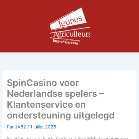
Aller
au
contenu
SpinCasino voor
Nederlandse spelers –
Klantenservice en
ondersteuning uitgelegd
Par
JA82
/
1 juillet 2026
SpinCasino voor Nederlandse spelers – Klantenservice en