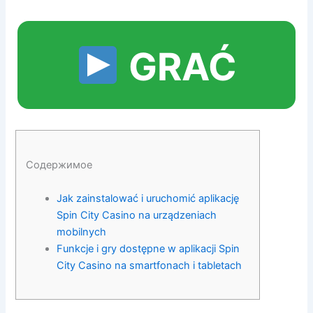
GRAĆ
Содержимое
Jak zainstalować i uruchomić aplikację
Spin City Casino na urządzeniach
mobilnych
Funkcje i gry dostępne w aplikacji Spin
City Casino na smartfonach i tabletach