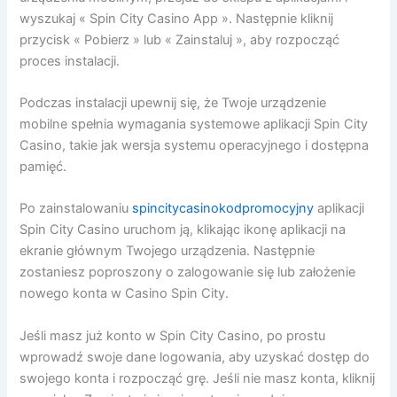
wyszukaj « Spin City Casino App ». Następnie kliknij
przycisk « Pobierz » lub « Zainstaluj », aby rozpocząć
proces instalacji.
Podczas instalacji upewnij się, że Twoje urządzenie
mobilne spełnia wymagania systemowe aplikacji Spin City
Casino, takie jak wersja systemu operacyjnego i dostępna
pamięć.
Po zainstalowaniu
spincitycasinokodpromocyjny
aplikacji
Spin City Casino uruchom ją, klikając ikonę aplikacji na
ekranie głównym Twojego urządzenia. Następnie
zostaniesz poproszony o zalogowanie się lub założenie
nowego konta w Casino Spin City.
Jeśli masz już konto w Spin City Casino, po prostu
wprowadź swoje dane logowania, aby uzyskać dostęp do
swojego konta i rozpocząć grę. Jeśli nie masz konta, kliknij