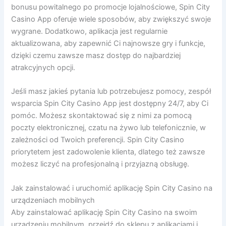
bonusu powitalnego po promocje lojalnościowe, Spin City
Casino App oferuje wiele sposobów, aby zwiększyć swoje
wygrane. Dodatkowo, aplikacja jest regularnie
aktualizowana, aby zapewnić Ci najnowsze gry i funkcje,
dzięki czemu zawsze masz dostęp do najbardziej
atrakcyjnych opcji.
Jeśli masz jakieś pytania lub potrzebujesz pomocy, zespół
wsparcia Spin City Casino App jest dostępny 24/7, aby Ci
pomóc. Możesz skontaktować się z nimi za pomocą
poczty elektronicznej, czatu na żywo lub telefonicznie, w
zależności od Twoich preferencji. Spin City Casino
priorytetem jest zadowolenie klienta, dlatego też zawsze
możesz liczyć na profesjonalną i przyjazną obsługę.
Jak zainstalować i uruchomić aplikację Spin City Casino na
urządzeniach mobilnych
Aby zainstalować aplikację Spin City Casino na swoim
urządzeniu mobilnym, przejdź do sklepu z aplikacjami i