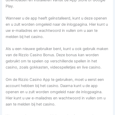
Play.
Wanneer u de app heeft geïnstalleerd, kunt u deze openen
en u zult worden omgeleid naar de inlogpagina. Hier kunt u
uw e-mailadres en wachtwoord in vullen om u aan te
melden bij het casino.
Als u een nieuwe gebruiker bent, kunt u ook gebruik maken
van de Rizzio Casino Bonus. Deze bonus kan worden
gebruikt om te spelen op verschillende spellen in het
casino, zoals gokkasten, videospelletjes en live casino.
Om de Rizzio Casino App te gebruiken, moet u eerst een
account hebben bij het casino. Daarna kunt u de app
openen en u zult worden omgeleid naar de inlogpagina.
Hier kunt u uw e-mailadres en wachtwoord in vullen om u
aan te melden bij het casino.