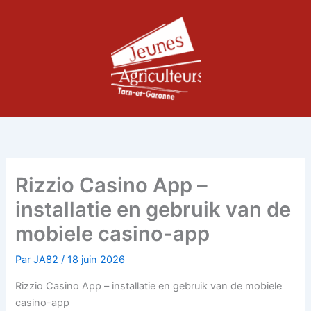
Aller
au
contenu
Rizzio Casino App –
installatie en gebruik van de
mobiele casino-app
Par
JA82
/
18 juin 2026
Rizzio Casino App – installatie en gebruik van de mobiele
casino-app