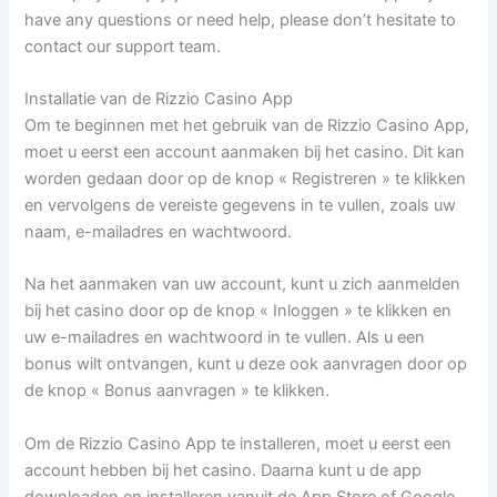
have any questions or need help, please don’t hesitate to
contact our support team.
Installatie van de Rizzio Casino App
Om te beginnen met het gebruik van de Rizzio Casino App,
moet u eerst een account aanmaken bij het casino. Dit kan
worden gedaan door op de knop « Registreren » te klikken
en vervolgens de vereiste gegevens in te vullen, zoals uw
naam, e-mailadres en wachtwoord.
Na het aanmaken van uw account, kunt u zich aanmelden
bij het casino door op de knop « Inloggen » te klikken en
uw e-mailadres en wachtwoord in te vullen. Als u een
bonus wilt ontvangen, kunt u deze ook aanvragen door op
de knop « Bonus aanvragen » te klikken.
Om de Rizzio Casino App te installeren, moet u eerst een
account hebben bij het casino. Daarna kunt u de app
downloaden en installeren vanuit de App Store of Google