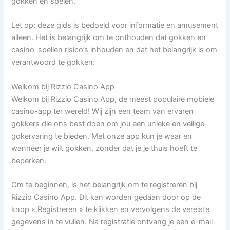
gokken en spelen.
Let op: deze gids is bedoeld voor informatie en amusement
alleen. Het is belangrijk om te onthouden dat gokken en
casino-spellen risico’s inhouden en dat het belangrijk is om
verantwoord te gokken.
Welkom bij Rizzio Casino App
Welkom bij Rizzio Casino App, de meest populaire mobiele
casino-app ter wereld! Wij zijn een team van ervaren
gokkers die ons best doen om jou een unieke en veilige
gokervaring te bieden. Met onze app kun je waar en
wanneer je wilt gokken, zonder dat je je thuis hoeft te
beperken.
Om te beginnen, is het belangrijk om te registreren bij
Rizzio Casino App. Dit kan worden gedaan door op de
knop « Registreren » te klikken en vervolgens de vereiste
gegevens in te vullen. Na registratie ontvang je een e-mail