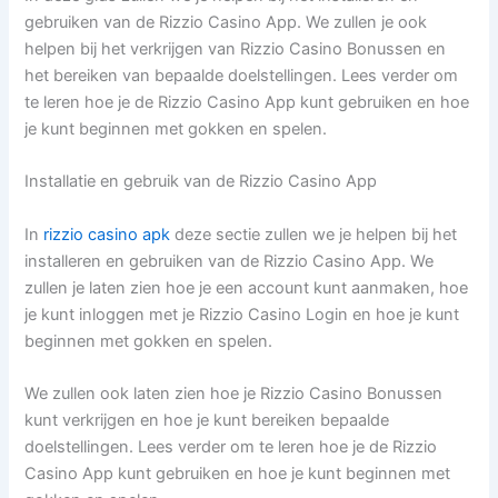
gebruiken van de Rizzio Casino App. We zullen je ook
helpen bij het verkrijgen van Rizzio Casino Bonussen en
het bereiken van bepaalde doelstellingen. Lees verder om
te leren hoe je de Rizzio Casino App kunt gebruiken en hoe
je kunt beginnen met gokken en spelen.
Installatie en gebruik van de Rizzio Casino App
In
rizzio casino apk
deze sectie zullen we je helpen bij het
installeren en gebruiken van de Rizzio Casino App. We
zullen je laten zien hoe je een account kunt aanmaken, hoe
je kunt inloggen met je Rizzio Casino Login en hoe je kunt
beginnen met gokken en spelen.
We zullen ook laten zien hoe je Rizzio Casino Bonussen
kunt verkrijgen en hoe je kunt bereiken bepaalde
doelstellingen. Lees verder om te leren hoe je de Rizzio
Casino App kunt gebruiken en hoe je kunt beginnen met