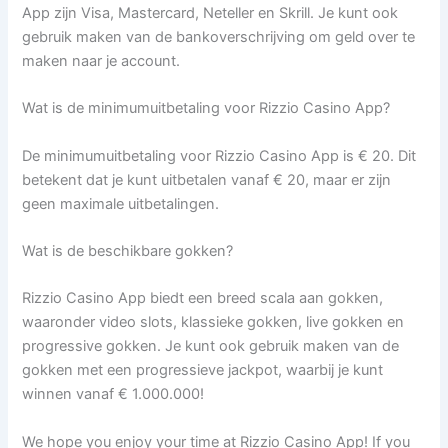
App zijn Visa, Mastercard, Neteller en Skrill. Je kunt ook
gebruik maken van de bankoverschrijving om geld over te
maken naar je account.
Wat is de minimumuitbetaling voor Rizzio Casino App?
De minimumuitbetaling voor Rizzio Casino App is € 20. Dit
betekent dat je kunt uitbetalen vanaf € 20, maar er zijn
geen maximale uitbetalingen.
Wat is de beschikbare gokken?
Rizzio Casino App biedt een breed scala aan gokken,
waaronder video slots, klassieke gokken, live gokken en
progressive gokken. Je kunt ook gebruik maken van de
gokken met een progressieve jackpot, waarbij je kunt
winnen vanaf € 1.000.000!
We hope you enjoy your time at Rizzio Casino App! If you