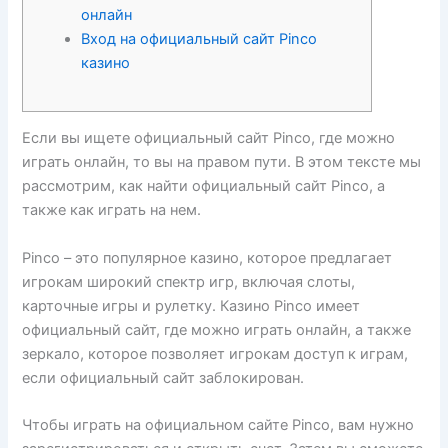
онлайн
Вход на официальный сайт Pinco
казино
Если вы ищете официальный сайт Pinco, где можно
играть онлайн, то вы на правом пути. В этом тексте мы
рассмотрим, как найти официальный сайт Pinco, а
также как играть на нем.
Pinco – это популярное казино, которое предлагает
игрокам широкий спектр игр, включая слоты,
карточные игры и рулетку. Казино Pinco имеет
официальный сайт, где можно играть онлайн, а также
зеркало, которое позволяет игрокам доступ к играм,
если официальный сайт заблокирован.
Чтобы играть на официальном сайте Pinco, вам нужно