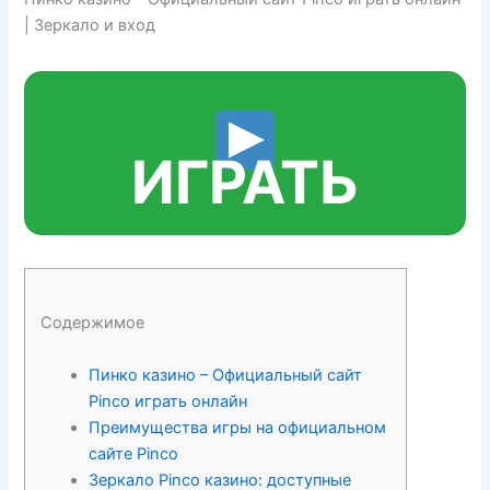
| Зеркало и вход
ИГРАТЬ
Содержимое
Пинко казино – Официальный сайт
Pinco играть онлайн
Преимущества игры на официальном
сайте Pinco
Зеркало Pinco казино: доступные