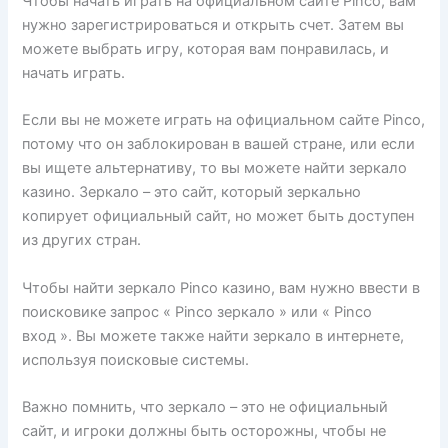
Чтобы начать играть на официальном сайте Pinco, вам
нужно зарегистрироваться и открыть счет. Затем вы
можете выбрать игру, которая вам понравилась, и
начать играть.
Если вы не можете играть на официальном сайте Pinco,
потому что он заблокирован в вашей стране, или если
вы ищете альтернативу, то вы можете найти зеркало
казино. Зеркало – это сайт, который зеркально
копирует официальный сайт, но может быть доступен
из других стран.
Чтобы найти зеркало Pinco казино, вам нужно ввести в
поисковике запрос « Pinco зеркало » или « Pinco
вход ». Вы можете также найти зеркало в интернете,
используя поисковые системы.
Важно помнить, что зеркало – это не официальный
сайт, и игроки должны быть осторожны, чтобы не