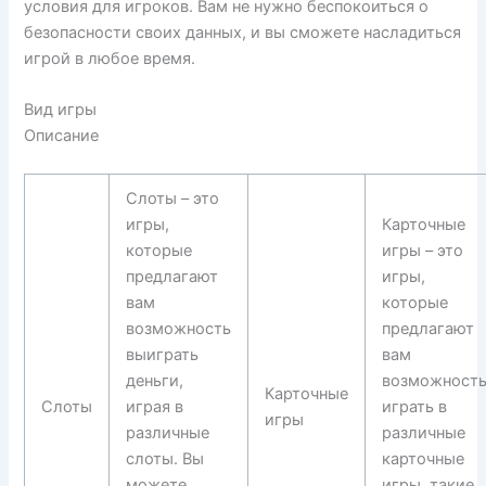
условия для игроков. Вам не нужно беспокоиться о
безопасности своих данных, и вы сможете насладиться
игрой в любое время.
Вид игры
Описание
Слоты – это
игры,
Карточные
которые
игры – это
предлагают
игры,
вам
которые
возможность
предлагают
выиграть
вам
деньги,
возможност
Карточные
Слоты
играя в
играть в
игры
различные
различные
слоты. Вы
карточные
можете
игры, такие