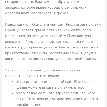
потерять деньги. Вам нужно выбрать надежное
зеркало, которое имеет хорошую репутацию и
обеспечивает безопасность игроков.
Пинко казино – Официальный сайт Pinco играть онлайн
Преимущества игры на официальном сайте Pinco
Кроме того, на официальном сайте Pinco доступны
множество бонусов и акций, которые помогут вам
начать игру с преимуществом. Некоторые из них – это
приветственные бонусы, бесплатные спины и другие
акции, которые помогут вам увеличить свой выигрыш.
Зеркало Pinco казино: доступные варианты
Варианты зеркала Pinco казино
pinco.рф – это официальный сайт Pinco казино,
где вы можете играть в онлайн-казино.
pinco-casino.com – это зеркало официального
сайта Pinco казино, которое позволяет играть в
онлайн-казино.