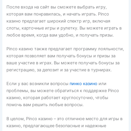
После входа на сайт вы сможете выбрать игру,
которая вам понравилась, и начать играть. Pinco
казино предлагает широкий спектр игр, включая
слоты, карточные игры и рулетку. Вы можете играть в
любое время, когда вам удобно, и получать призы.
Pinco казино также предлагает программу лояльности,
которая позволяет вам получать бонусы и призы за
ваше участие в играх. Вы можете получать бонусы за
регистрацию, за депозит и за участие в турнирах.
Если у вас возникли вопросы
пинко казино
или
проблемы, вы можете обратиться к поддержке Pinco
казино, которая работает круглосуточно, чтобы
помочь вам решить любые вопросы.
В целом, Pinco казино – это отличное место для игры в
казино, предлагающее безопасные и надежные