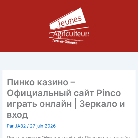
Aller
au
contenu
Пинко казино –
Официальный сайт Pinco
играть онлайн | Зеркало и
вход
Par
JA82
/
27 juin 2026
Пинко казино – Официальный сайт Pinco играть онлайн