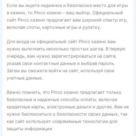
Если вы ищете надежное и безопасное место для игры
в казино, то Pinco казино – ваш выбор. Официальный
сайт Pinco казино предлагает вам широкий спектр игр,
включая слоты, карточные игры и рулетку.
Для входа на официальный сайт Pinco казино вам
нужно выполнить несколько простых шагов. В первую
очередь, вам нужно зарегистрироваться на сайте,
указав свои контактные данные и выбрав пароль.
Затем вы сможете войти на сайт, используя свои
учетные данные.
Важно помнить, что Pinco казино предлагает только
безопасные и надежные способы оплаты, включая
кредитные карты, электронные деньги и другие. Вам не
нужно беспокоиться о безопасности своих данных, так
как сайт использует современные технологии для
защиты информации.