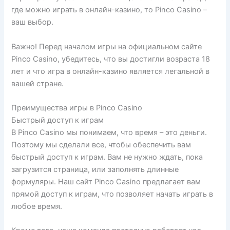
где можно играть в онлайн-казино, то Pinco Casino –
ваш выбор.
Важно! Перед началом игры на официальном сайте
Pinco Casino, убедитесь, что вы достигли возраста 18
лет и что игра в онлайн-казино является легальной в
вашей стране.
Преимущества игры в Pinco Casino
Быстрый доступ к играм
В Pinco Casino мы понимаем, что время – это деньги.
Поэтому мы сделали все, чтобы обеспечить вам
быстрый доступ к играм. Вам не нужно ждать, пока
загрузится страница, или заполнять длинные
формуляры. Наш сайт Pinco Casino предлагает вам
прямой доступ к играм, что позволяет начать играть в
любое время.