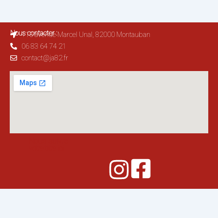
Nous contacter :
110 avenue Marcel Unal, 82000 Montauban
06 83 64 74 21
contact@ja82.fr
Nous suivre :
votre titre ici