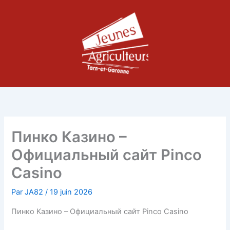
Aller
au
contenu
Пинко Казино –
Официальный сайт Pinco
Casino
Par
JA82
/
19 juin 2026
Пинко Казино – Официальный сайт Pinco Casino