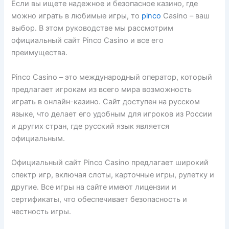
Если вы ищете надежное и безопасное казино, где
можно играть в любимые игры, то
pinco
Casino – ваш
выбор. В этом руководстве мы рассмотрим
официальный сайт Pinco Casino и все его
преимущества.
Pinco Casino – это международный оператор, который
предлагает игрокам из всего мира возможность
играть в онлайн-казино. Сайт доступен на русском
языке, что делает его удобным для игроков из России
и других стран, где русский язык является
официальным.
Официальный сайт Pinco Casino предлагает широкий
спектр игр, включая слоты, карточные игры, рулетку и
другие. Все игры на сайте имеют лицензии и
сертификаты, что обеспечивает безопасность и
честность игры.