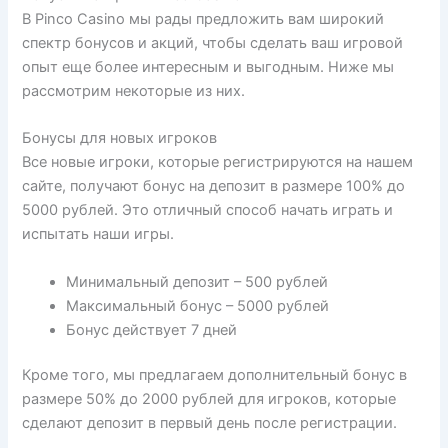
В Pinco Casino мы рады предложить вам широкий
спектр бонусов и акций, чтобы сделать ваш игровой
опыт еще более интересным и выгодным. Ниже мы
рассмотрим некоторые из них.
Бонусы для новых игроков
Все новые игроки, которые регистрируются на нашем
сайте, получают бонус на депозит в размере 100% до
5000 рублей. Это отличный способ начать играть и
испытать наши игры.
Минимальный депозит – 500 рублей
Максимальный бонус – 5000 рублей
Бонус действует 7 дней
Кроме того, мы предлагаем дополнительный бонус в
размере 50% до 2000 рублей для игроков, которые
сделают депозит в первый день после регистрации.