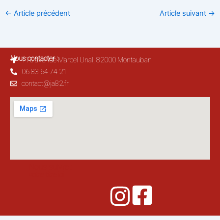
←
Article précédent
Article suivant
→
Nous contacter :
110 avenue Marcel Unal, 82000 Montauban
06 83 64 74 21
contact@ja82.fr
Nous suivre :
votre titre ici