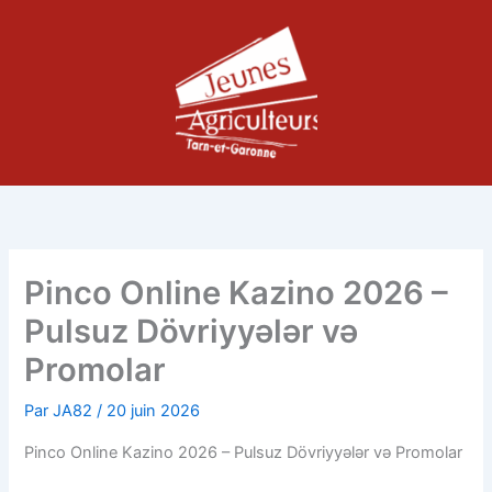
Aller
au
contenu
Pinco Online Kazino 2026 –
Pulsuz Dövriyyələr və
Promolar
Par
JA82
/
20 juin 2026
Pinco Online Kazino 2026 – Pulsuz Dövriyyələr və Promolar