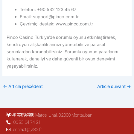
Telefon: +90 532 123 45 67
Email: support@pinco.com.tr
Çevrimiçi destek: www.pinco.com.tr
Pinco Casino Türkiye’de sorumlu oyunu etkinleştirerek,
kendi oyun alışkanlıklarınızı yönetebilir ve parasal
sorunlardan korunabilirsiniz. Sorumlu oyunun yararlarını
kullanarak, daha iyi ve daha güvenli bir oyun deneyimi
yaşayabilirsiniz.
←
Article précédent
Article suivant
→
Nous contacter :
110 avenue Marcel Unal, 82000 Montauban
06 83 64 74 21
contact@ja82.fr