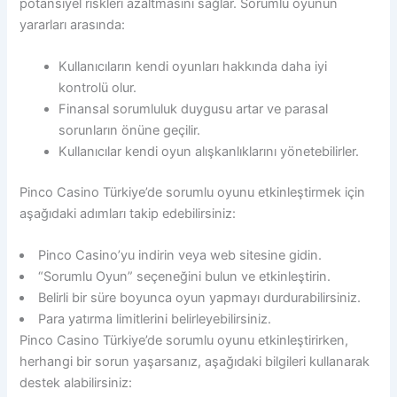
potansiyel riskleri azaltmasını sağlar. Sorumlu oyunun
yararları arasında:
Kullanıcıların kendi oyunları hakkında daha iyi
kontrolü olur.
Finansal sorumluluk duygusu artar ve parasal
sorunların önüne geçilir.
Kullanıcılar kendi oyun alışkanlıklarını yönetebilirler.
Pinco Casino Türkiye’de sorumlu oyunu etkinleştirmek için
aşağıdaki adımları takip edebilirsiniz:
Pinco Casino’yu indirin veya web sitesine gidin.
“Sorumlu Oyun” seçeneğini bulun ve etkinleştirin.
Belirli bir süre boyunca oyun yapmayı durdurabilirsiniz.
Para yatırma limitlerini belirleyebilirsiniz.
Pinco Casino Türkiye’de sorumlu oyunu etkinleştirirken,
herhangi bir sorun yaşarsanız, aşağıdaki bilgileri kullanarak
destek alabilirsiniz: