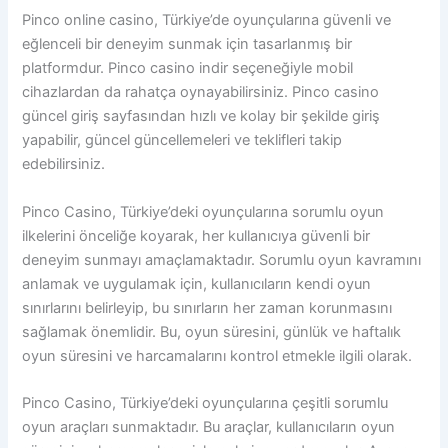
Pinco online casino, Türkiye’de oyunçularına güvenli ve
eğlenceli bir deneyim sunmak için tasarlanmış bir
platformdur. Pinco casino indir seçeneğiyle mobil
cihazlardan da rahatça oynayabilirsiniz. Pinco casino
güncel giriş sayfasından hızlı ve kolay bir şekilde giriş
yapabilir, güncel güncellemeleri ve teklifleri takip
edebilirsiniz.
Pinco Casino, Türkiye’deki oyunçularına sorumlu oyun
ilkelerini önceliğe koyarak, her kullanıcıya güvenli bir
deneyim sunmayı amaçlamaktadır. Sorumlu oyun kavramını
anlamak ve uygulamak için, kullanıcıların kendi oyun
sınırlarını belirleyip, bu sınırların her zaman korunmasını
sağlamak önemlidir. Bu, oyun süresini, günlük ve haftalık
oyun süresini ve harcamalarını kontrol etmekle ilgili olarak.
Pinco Casino, Türkiye’deki oyunçularına çeşitli sorumlu
oyun araçları sunmaktadır. Bu araçlar, kullanıcıların oyun