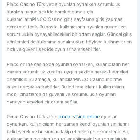
Pinco Casino Türkiye’de oyunları oynarken sorumluluk
kuralına uygun şekilde hareket etmek için,
kullanıcılarınPINCO Casino giriş sayfasına giriş yapması
gerekmektedir. Bu sayfa, kullanıcıların oyunları güvenli ve
sorumlulukla oynayabilecekleri bir ortam sağlar. Güncel giriş
yöntemleri de kullanıma sunulmuştur, böylece kullanıcılar en
hızlı ve güvenli şekilde oyunlarına erişebilirler.
Pinco online casino’da oyunları oynarken, kullanıcıların her
zaman sorumluluk kuralına uygun şekilde hareket etmeleri
önemlidir. Bu amaçla, kullanıcılarPINCO Casino indirme
işlemi gerçekleştirebilirler. Bu indirme işlemi, kullanıcıların
mobil cihazlarda da güvenli ve sorumlulukla oyunları
oynayabilecekleri bir ortam sağlar.
Pinco Casino Türkiye’de
pinco casino online
oyunları
oynarken, kullanıcıların her zaman kendi oyunları sınırlarını
belirleyerek ve bu sınırları takip etmeleri gerekmektedir. Bu,
kullanıcıların oyunları kontrol edebilmesini ve sorumlulukla