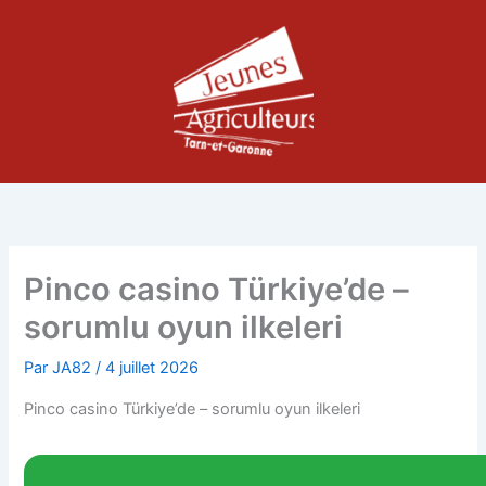
Aller
au
contenu
Pinco casino Türkiye’de –
sorumlu oyun ilkeleri
Par
JA82
/
4 juillet 2026
Pinco casino Türkiye’de – sorumlu oyun ilkeleri