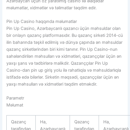
Azərbaycan üçün öz yaratılmış casino ilə əlaqədar
məlumatlar, xidmətlər və təlimatlar təqdim edir.
Pin Up Casino haqqında məlumatlar
Pin Up Casino, Azərbaycanlı qazancı üçün məhsuldar olan
bir onlayn qazanç platformasıdır. Bu qazanç sirketi 2014-cü
ilin baharında təşkil edilmiş və dünya çapında ən məhsuldar
qazanç sirketlərindən biri kimi tanınır. Pin Up Casino-nun
sahələndirilən məhsulları və xidmətləri, qazanççılar üçün ən
yaxşı şans və tədbirlərə malikdir. Qazanççılar Pin Up
Casino-dan pin up giriş yolu ilə rahatlıqla və məhsuldarlıqla
istifadə edə bilərlər. Sirketin məqsədi, qazanççılar üçün ən
yaxşı məhsulları və xidmətləri təqdim etməkdir.
Parametr
Məlumat
Qazanç
Ha,
Qazanç
Ha,
tərəfindən
Azərbaycanlı
tərəfindən
Azərbaycanlı