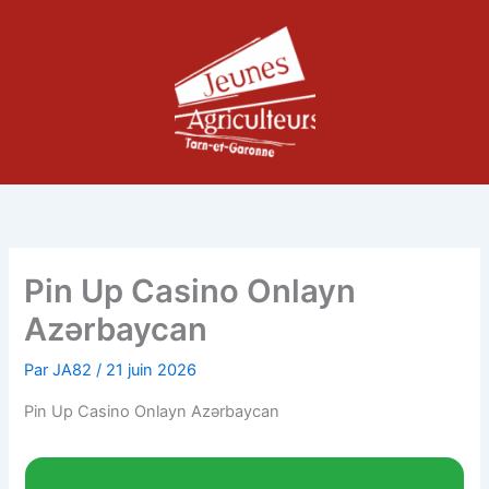
Aller
au
contenu
Pin Up Casino Onlayn
Azərbaycan
Par
JA82
/
21 juin 2026
Pin Up Casino Onlayn Azərbaycan