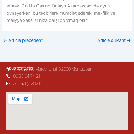
etmək. Pin Up Casino Onlayn Azərbaycan-də oyun
oynayarkən, bu tədbirlərə müraciət edərək, məxfilik və
maliyyə xasallarınıza qarşı qorxmaq olar.
←
Article précédent
Article suivant
→
Nous contacter :
110 avenue Marcel Unal, 82000 Montauban
06 83 64 74 21
contact@ja82.fr