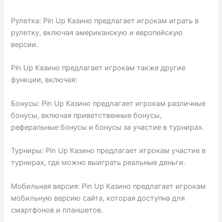
Рулетка: Pin Up Казино предлагает игрокам играть в
рулетку, включая американскую и европейскую
версии.
Pin Up Казино предлагает игрокам также другие
функции, включая:
Бонусы: Pin Up Казино предлагает игрокам различные
бонусы, включая приветственные бонусы,
реферальные бонусы и бонусы за участие в турнирах.
Турниры: Pin Up Казино предлагает игрокам участие в
турнирах, где можно выиграть реальные деньги.
Мобильная версия: Pin Up Казино предлагает игрокам
мобильную версию сайта, которая доступна для
смартфонов и планшетов.