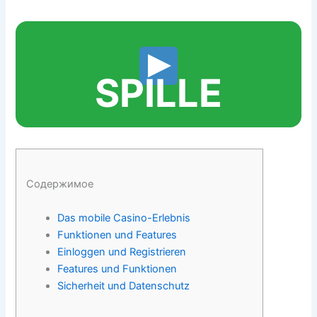
SPILLE
Содержимое
Das mobile Casino-Erlebnis
Funktionen und Features
Einloggen und Registrieren
Features und Funktionen
Sicherheit und Datenschutz