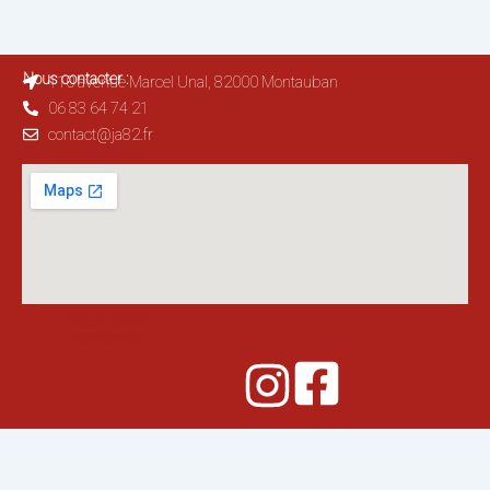
Nous contacter :
110 avenue Marcel Unal, 82000 Montauban
06 83 64 74 21
contact@ja82.fr
Nous suivre :
votre titre ici