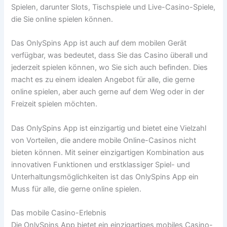
Spielen, darunter Slots, Tischspiele und Live-Casino-Spiele,
die Sie online spielen können.
Das OnlySpins App ist auch auf dem mobilen Gerät
verfügbar, was bedeutet, dass Sie das Casino überall und
jederzeit spielen können, wo Sie sich auch befinden. Dies
macht es zu einem idealen Angebot für alle, die gerne
online spielen, aber auch gerne auf dem Weg oder in der
Freizeit spielen möchten.
Das OnlySpins App ist einzigartig und bietet eine Vielzahl
von Vorteilen, die andere mobile Online-Casinos nicht
bieten können. Mit seiner einzigartigen Kombination aus
innovativen Funktionen und erstklassiger Spiel- und
Unterhaltungsmöglichkeiten ist das OnlySpins App ein
Muss für alle, die gerne online spielen.
Das mobile Casino-Erlebnis
Die OnlySpins App bietet ein einzigartiges mobiles Casino-