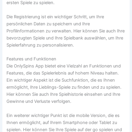
ersten Spiele zu spielen.
Die Registrierung ist ein wichtiger Schritt, um Ihre
persönlichen Daten zu speichern und Ihre
Profilinformationen zu verwalten. Hier können Sie auch Ihre
bevorzugten Spiele und Ihre Spielbank auswählen, um Ihre
Spielerfahrung zu personalisieren.
Features und Funktionen
Die OnlySpins App bietet eine Vielzahl an Funktionen und
Features, die das Spielerlebnis auf hohem Niveau halten.
Ein wichtiger Aspekt ist die Suchfunktion, die es Ihnen
ermöglicht, Ihre Lieblings-Spiele zu finden und zu spielen.
Hier können Sie auch Ihre Spielhistorie einsehen und Ihre
Gewinne und Verluste verfolgen.
Ein weiterer wichtiger Punkt ist die mobile Version, die es
Ihnen ermöglicht, auf Ihrem Smartphone oder Tablet zu
spielen. Hier können Sie Ihre Spiele auf der go spielen und