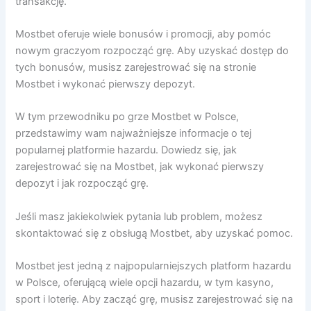
transakcję.
Mostbet oferuje wiele bonusów i promocji, aby pomóc
nowym graczyom rozpocząć grę. Aby uzyskać dostęp do
tych bonusów, musisz zarejestrować się na stronie
Mostbet i wykonać pierwszy depozyt.
W tym przewodniku po grze Mostbet w Polsce,
przedstawimy wam najważniejsze informacje o tej
popularnej platformie hazardu. Dowiedz się, jak
zarejestrować się na Mostbet, jak wykonać pierwszy
depozyt i jak rozpocząć grę.
Jeśli masz jakiekolwiek pytania lub problem, możesz
skontaktować się z obsługą Mostbet, aby uzyskać pomoc.
Mostbet jest jedną z najpopularniejszych platform hazardu
w Polsce, oferującą wiele opcji hazardu, w tym kasyno,
sport i loterię. Aby zacząć grę, musisz zarejestrować się na