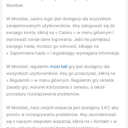
Mostbet.
W Mostbet, casino login jest dostępny dla wszystkich
zarejestrowanych użytkowników. Aby zalogować się do
swojego konta, kliknij na « Casino » w menu głównym i
wprowadź swoje dane logowania. Jeśli nie pamiętasz
swojego hasła, możesz go odnowić, klikając na
« Zapomniane hasło » i wypełniając wymagane informacje.
W Mostbet, regulamin
most bet
gry jest dostępny dla
wszystkich użytkowników. Aby go przeczytać, kliknij na
« Regulamin » w menu głównym. Regulamin gry określa
zasady gry, warunki korzystania z serwisu, a także
procedury rozwiązywania problemów.
W Mostbet, nasz zespół wsparcia jest dostępny 24/7, aby
pomóc w rozwiązywaniu problemów. Aby skontaktować
się z naszym zespołem wsparcia, kliknij na « Kontakt » w