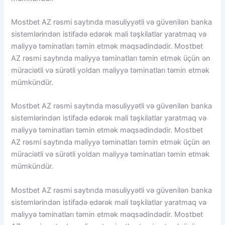
Mostbet AZ rəsmi saytında məsuliyyətli və güvenilən banka
sistemlərindən istifadə edərək mali təşkilatlar yaratmaq və
maliyyə təminatları təmin etmək məqsədindədir. Mostbet
AZ rəsmi saytında maliyyə təminatları təmin etmək üçün ən
müraciətli və sürətli yoldan maliyyə təminatları təmin etmək
mümkündür.
Mostbet AZ rəsmi saytında məsuliyyətli və güvenilən banka
sistemlərindən istifadə edərək mali təşkilatlar yaratmaq və
maliyyə təminatları təmin etmək məqsədindədir. Mostbet
AZ rəsmi saytında maliyyə təminatları təmin etmək üçün ən
müraciətli və sürətli yoldan maliyyə təminatları təmin etmək
mümkündür.
Mostbet AZ rəsmi saytında məsuliyyətli və güvenilən banka
sistemlərindən istifadə edərək mali təşkilatlar yaratmaq və
maliyyə təminatları təmin etmək məqsədindədir. Mostbet