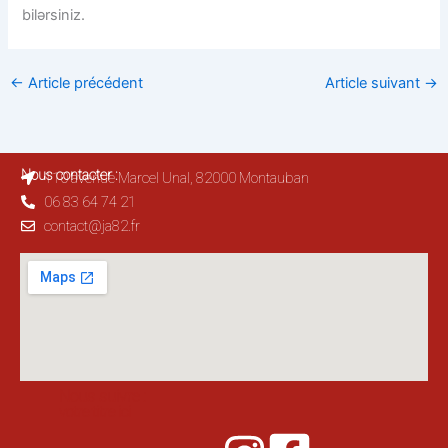
bilərsiniz.
←
Article précédent
Article suivant
→
Nous contacter :
110 avenue Marcel Unal, 82000 Montauban
06 83 64 74 21
contact@ja82.fr
Nous suivre :
votre titre ici