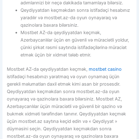
adımlarınizi bir neçə dakikada tamamlaya bilərsiz.
Qeydiyyatdan keçməkdan sonra istifadəçi hesabınız
yaradılır və mostbet.az-da oyun oynayaraq və
qazinolara baxara bilərsiniz.
Mostbet AZ-da qeydiyyatdan keçmək,
Azerbaycanlılar üçün en güvenli və müraciətli yoldur,
çünki şirkət rəsmi saytında istifadəçilərinə müraciət
etmək üçün bir xidmət tələb etmir.
Mostbet AZ-da qeydiyyatdan keçmək,
mostbet casino
istifadəçi hesabınızı yaratmaq və oyun oynamaq üçün
gerekli məlumatları daxil etmək kimi asan bir prosesdir.
Qeydiyyatdan keçməkdan sonra mostbet.az-da oyun
oynayaraq və qazinolara baxara bilərsiniz. Mostbet AZ,
Azerbaycanlılar üçün müraciətli və güvenli bir qazino və
bukmek xidməti tərəfindən tanınır. Qeydiyyatdan keçmək
üçün mostbet.az saytına keçid edin və « Qeydiyyat »
düyməsini seçin. Qeydiyyatdan keçməkdan sonra
mostbet.az-da oyun oynayaraq və qazinolara baxara