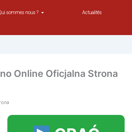
Qui sommes nous ?
Actualités
o Online Oficjalna Strona
rona