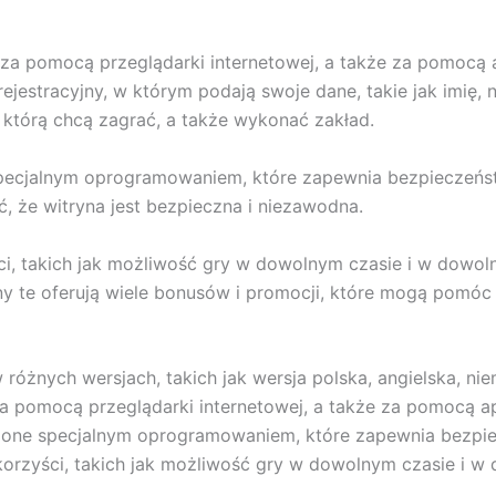
za pomocą przeglądarki internetowej, a także za pomocą a
ejestracyjny, w którym podają swoje dane, takie jak imię, n
 którą chcą zagrać, a także wykonać zakład.
specjalnym oprogramowaniem, które zapewnia bezpieczeń
ć, że witryna jest bezpieczna i niezawodna.
ści, takich jak możliwość gry w dowolnym czasie i w dowo
ny te oferują wiele bonusów i promocji, które mogą pomó
różnych wersjach, takich jak wersja polska, angielska, niem
a pomocą przeglądarki internetowej, a także za pomocą ap
czone specjalnym oprogramowaniem, które zapewnia bezpi
 korzyści, takich jak możliwość gry w dowolnym czasie i 