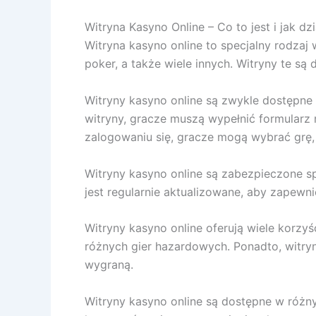
Witryna Kasyno Online – Co to jest i jak dzi
Witryna kasyno online to specjalny rodzaj 
poker, a także wiele innych. Witryny te s
Witryny kasyno online są zwykle dostępne 
witryny, gracze muszą wypełnić formularz r
zalogowaniu się, gracze mogą wybrać grę,
Witryny kasyno online są zabezpieczone 
jest regularnie aktualizowane, aby zapewni
Witryny kasyno online oferują wiele korzy
różnych gier hazardowych. Ponadto, witry
wygraną.
Witryny kasyno online są dostępne w różnyc