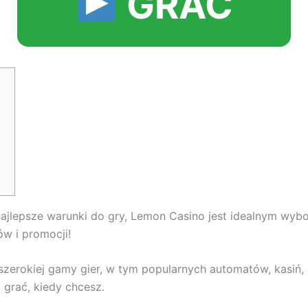
GRAĆ
najlepsze warunki do gry, Lemon Casino jest idealnym wybore
w i promocji!
rokiej gamy gier, w tym popularnych automatów, kasiń, ru
 grać, kiedy chcesz.