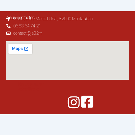
Nous contacter :
110 avenue Marcel Unal, 82000 Montauban
06 83 64 74 21
contact@ja82.fr
Nous suivre :
votre titre ici