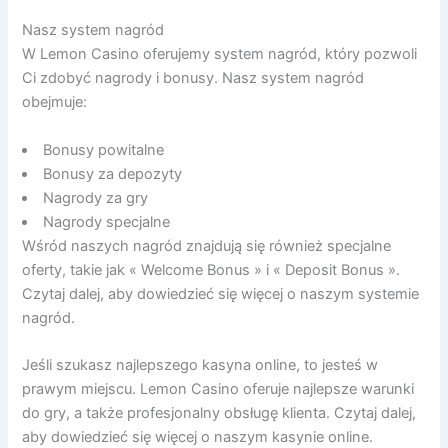
Nasz system nagród
W Lemon Casino oferujemy system nagród, który pozwoli
Ci zdobyć nagrody i bonusy. Nasz system nagród
obejmuje:
Bonusy powitalne
Bonusy za depozyty
Nagrody za gry
Nagrody specjalne
Wśród naszych nagród znajdują się również specjalne
oferty, takie jak « Welcome Bonus » i « Deposit Bonus ».
Czytaj dalej, aby dowiedzieć się więcej o naszym systemie
nagród.
Jeśli szukasz najlepszego kasyna online, to jesteś w
prawym miejscu. Lemon Casino oferuje najlepsze warunki
do gry, a także profesjonalny obsługę klienta. Czytaj dalej,
aby dowiedzieć się więcej o naszym kasynie online.