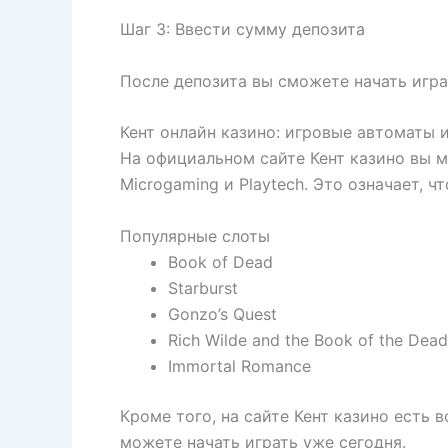
Шаг 3: Ввести сумму депозита
После депозита вы сможете начать игра
Кент онлайн казино: игровые автоматы 
На официальном сайте Кент казино вы м
Microgaming и Playtech. Это означает, ч
Популярные слоты
Book of Dead
Starburst
Gonzo’s Quest
Rich Wilde and the Book of the Dead
Immortal Romance
Кроме того, на сайте Кент казино есть 
можете начать играть уже сегодня.