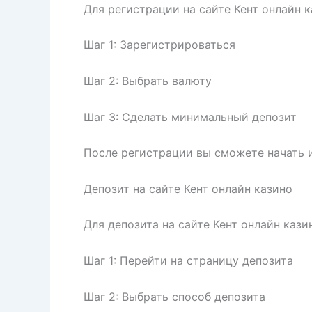
Для регистрации на сайте Кент онлайн 
Шаг 1: Зарегистрироваться
Шаг 2: Выбрать валюту
Шаг 3: Сделать минимальный депозит
После регистрации вы сможете начать и
Депозит на сайте Кент онлайн казино
Для депозита на сайте Кент онлайн каз
Шаг 1: Перейти на страницу депозита
Шаг 2: Выбрать способ депозита