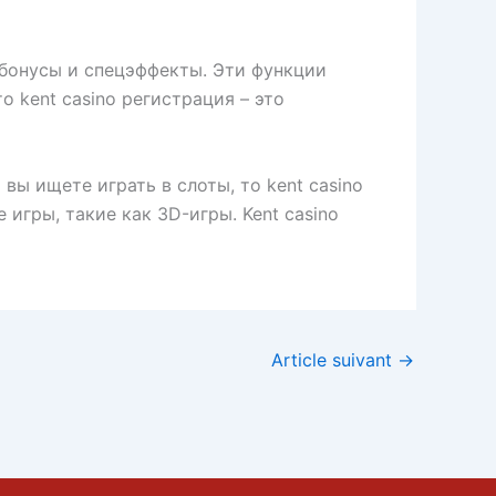
 бонусы и спецэффекты. Эти функции
о kent casino регистрация – это
вы ищете играть в слоты, то kent casino
 игры, такие как 3D-игры. Kent casino
Article suivant
→