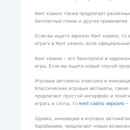
Кент казино также предлагает различны
бесплатные спины и другие привилегии.
Если вы ищете зеркало Кент казино, то
играть в Кент казино, если официальный
Кент казино – это безопасное и надежно
игры. Если вы ищете новый способ пров
Игровые автоматы: классика и инновац
Классические игровые автоматы, такие к
предлагают простой интерфейс и понятн
играть в слоты, то
kent casino зеркало
– 
Однако, инновации в игровых автомата
барабанами, предлагают новые возможно