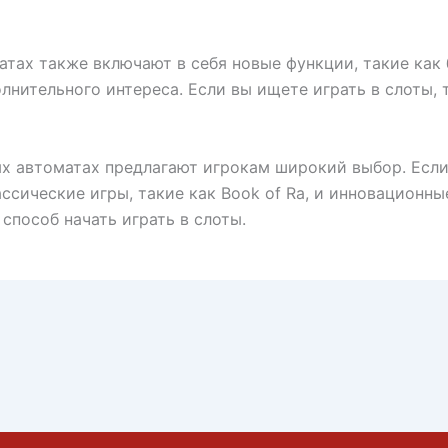
атах также включают в себя новые функции, такие как
лнительного интереса. Если вы ищете играть в слоты, т
х автоматах предлагают игрокам широкий выбор. Если 
ссические игры, такие как Book of Ra, и инновационные
способ начать играть в слоты.