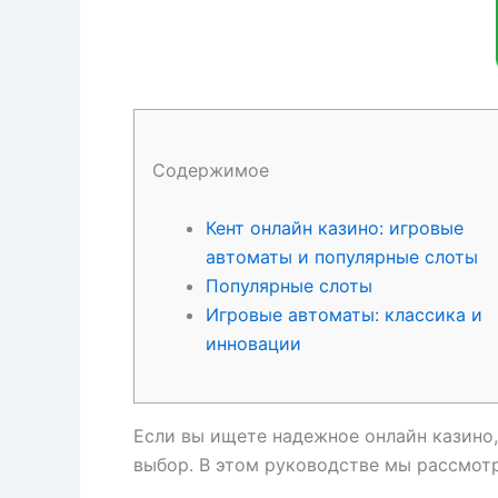
Содержимое
Кент онлайн казино: игровые
автоматы и популярные слоты
Популярные слоты
Игровые автоматы: классика и
инновации
Если вы ищете надежное онлайн казино, 
выбор. В этом руководстве мы рассмот