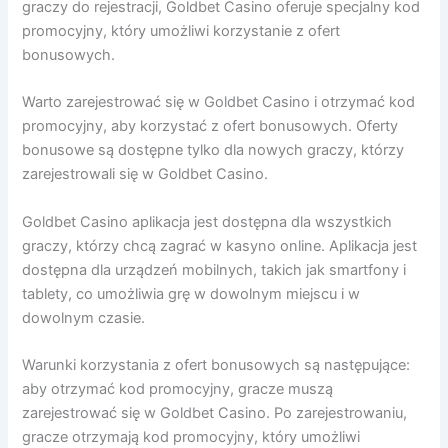
graczy do rejestracji, Goldbet Casino oferuje specjalny kod
promocyjny, który umożliwi korzystanie z ofert
bonusowych.
Warto zarejestrować się w Goldbet Casino i otrzymać kod
promocyjny, aby korzystać z ofert bonusowych. Oferty
bonusowe są dostępne tylko dla nowych graczy, którzy
zarejestrowali się w Goldbet Casino.
Goldbet Casino aplikacja jest dostępna dla wszystkich
graczy, którzy chcą zagrać w kasyno online. Aplikacja jest
dostępna dla urządzeń mobilnych, takich jak smartfony i
tablety, co umożliwia grę w dowolnym miejscu i w
dowolnym czasie.
Warunki korzystania z ofert bonusowych są następujące:
aby otrzymać kod promocyjny, gracze muszą
zarejestrować się w Goldbet Casino. Po zarejestrowaniu,
gracze otrzymają kod promocyjny, który umożliwi