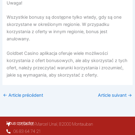
Uwaga!
Wszystkie bonusy są dostępne tylko wtedy, gdy są one
skorzystane w określonym regionie. W przypadku
korzystania z oferty w innym regionie, bonus jest
anulowany.
Goldbet Casino aplikacja oferuje wiele możliwości
korzystania z ofert bonusowych, ale aby skorzystać z tych
ofert, należy przeczytać warunki korzystania i zrozumieć,
jakie są wymagania, aby skorzystać z oferty.
←
Article précédent
Article suivant
→
Nous contacter :
110 avenue Marcel Unal, 82000 Montauban
06 83 64 74 21