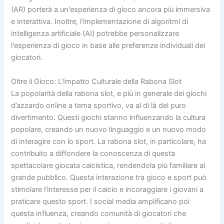
(AR) porterà a un'esperienza di gioco ancora più immersiva
e interattiva. Inoltre, l'implementazione di algoritmi di
intelligenza artificiale (AI) potrebbe personalizzare
l'esperienza di gioco in base alle preferenze individuali dei
giocatori.
Oltre il Gioco: L'Impatto Culturale della Rabona Slot
La popolarità della rabona slot, e più in generale dei giochi
d’azzardo online a tema sportivo, va al di là del puro
divertimento. Questi giochi stanno influenzando la cultura
popolare, creando un nuovo linguaggio e un nuovo modo
di interagire con lo sport. La rabona slot, in particolare, ha
contribuito a diffondere la conoscenza di questa
spettacolare giocata calcistica, rendendola più familiare al
grande pubblico. Questa interazione tra gioco e sport può
stimolare l'interesse per il calcio e incoraggiare i giovani a
praticare questo sport. I social media amplificano poi
questa influenza, creando comunità di giocatori che