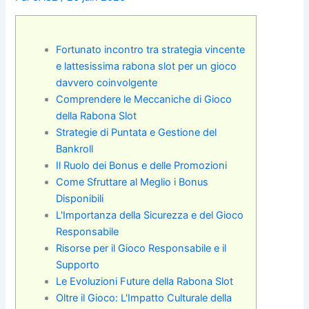
Fortunato incontro tra strategia vincente
e lattesissima rabona slot per un gioco
davvero coinvolgente
Comprendere le Meccaniche di Gioco
della Rabona Slot
Strategie di Puntata e Gestione del
Bankroll
Il Ruolo dei Bonus e delle Promozioni
Come Sfruttare al Meglio i Bonus
Disponibili
L'Importanza della Sicurezza e del Gioco
Responsabile
Risorse per il Gioco Responsabile e il
Supporto
Le Evoluzioni Future della Rabona Slot
Oltre il Gioco: L'Impatto Culturale della