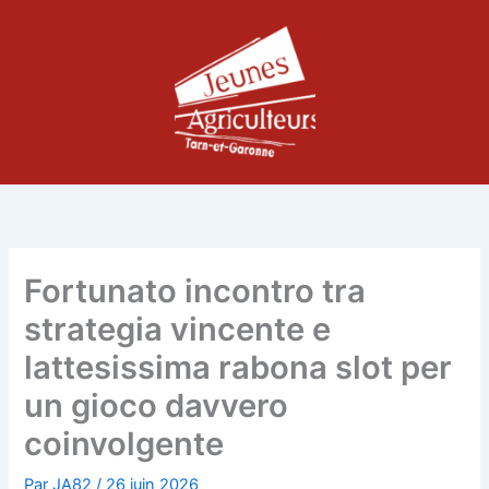
Aller
au
contenu
Fortunato incontro tra
strategia vincente e
lattesissima rabona slot per
un gioco davvero
coinvolgente
Par
JA82
/
26 juin 2026