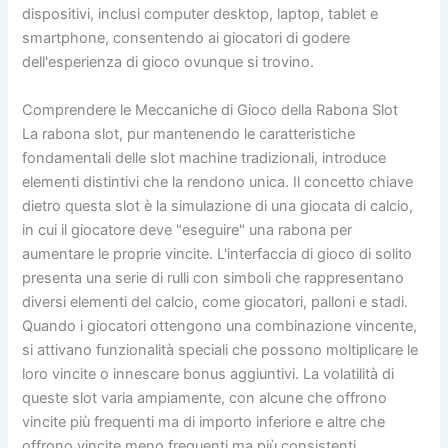
dispositivi, inclusi computer desktop, laptop, tablet e
smartphone, consentendo ai giocatori di godere
dell'esperienza di gioco ovunque si trovino.
Comprendere le Meccaniche di Gioco della Rabona Slot
La rabona slot, pur mantenendo le caratteristiche
fondamentali delle slot machine tradizionali, introduce
elementi distintivi che la rendono unica. Il concetto chiave
dietro questa slot è la simulazione di una giocata di calcio,
in cui il giocatore deve "eseguire" una rabona per
aumentare le proprie vincite. L'interfaccia di gioco di solito
presenta una serie di rulli con simboli che rappresentano
diversi elementi del calcio, come giocatori, palloni e stadi.
Quando i giocatori ottengono una combinazione vincente,
si attivano funzionalità speciali che possono moltiplicare le
loro vincite o innescare bonus aggiuntivi. La volatilità di
queste slot varia ampiamente, con alcune che offrono
vincite più frequenti ma di importo inferiore e altre che
offrono vincite meno frequenti ma più consistenti.