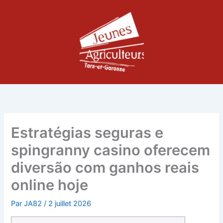
Aller
au
contenu
Estratégias seguras e
spingranny casino oferecem
diversão com ganhos reais
online hoje
Par
JA82
/
2 juillet 2026