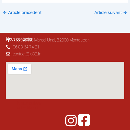
←
Article précédent
Article suivant
→
Nous contacter :
110 avenue Marcel Unal, 82000 Montauban
06 83 64 74 21
contact@ja82.fr
Nous suivre :
votre titre ici