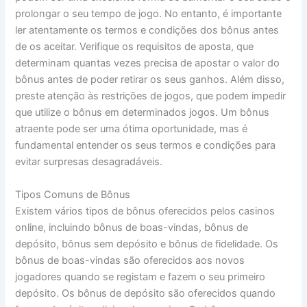
prolongar o seu tempo de jogo. No entanto, é importante
ler atentamente os termos e condições dos bônus antes
de os aceitar. Verifique os requisitos de aposta, que
determinam quantas vezes precisa de apostar o valor do
bônus antes de poder retirar os seus ganhos. Além disso,
preste atenção às restrições de jogos, que podem impedir
que utilize o bônus em determinados jogos. Um bônus
atraente pode ser uma ótima oportunidade, mas é
fundamental entender os seus termos e condições para
evitar surpresas desagradáveis.
Tipos Comuns de Bônus
Existem vários tipos de bônus oferecidos pelos casinos
online, incluindo bônus de boas-vindas, bônus de
depósito, bônus sem depósito e bônus de fidelidade. Os
bônus de boas-vindas são oferecidos aos novos
jogadores quando se registam e fazem o seu primeiro
depósito. Os bônus de depósito são oferecidos quando