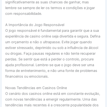
significativamente as suas chances de ganhar, mas
lembre-se sempre de ler os termos e condições e jogar
com responsabilidade.
A Importância do Jogo Responsável
O jogo responsável é fundamental para garantir que a sua
experiência de casino online seja divertida e segura. Defina
um orçamento e não o ultrapasse. Evite jogar quando
estiver stressado, deprimido ou sob a influência de álcool
ou drogas. Faça pausas regulares e não tente recuperar
perdas. Se sentir que está a perder o controlo, procure
ajuda profissional. Lembre-se que o jogo deve ser uma
forma de entretenimento, e não uma fonte de problemas
financeiros ou emocionais.
Novas Tendências em Casinos Online
O cenário dos casinos online está em constante evolução,
com novas tendências a emergir regularmente. Uma das
tendências mais recentes é a crescente popularidade dos