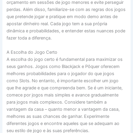
orçamento em sessões de jogo menores e evite perseguir
perdas. Além disso, familiarize-se com as regras dos jogos
que pretende jogar e pratique em modo demo antes de
apostar dinheiro real. Cada jogo tem a sua própria
dinâmica e probabilidades, e entender estas nuances pode
fazer toda a diferença.
A Escolha do Jogo Certo
A escolha do jogo certo é fundamental para maximizar os
seus ganhos. Jogos como Blackjack e Pôquer oferecem
melhores probabilidades para o jogador do que jogos
como Slots. No entanto, é importante escolher um jogo
que lhe agrade e que compreenda bem. Se é um iniciante,
comece por jogos mais simples e avance gradualmente
para jogos mais complexos. Considere também a
vantagem da casa – quanto menor a vantagem da casa,
melhores as suas chances de ganhar. Experimente
diferentes jogos e encontre aqueles que se adequam ao
seu estilo de jogo e às suas preferências.