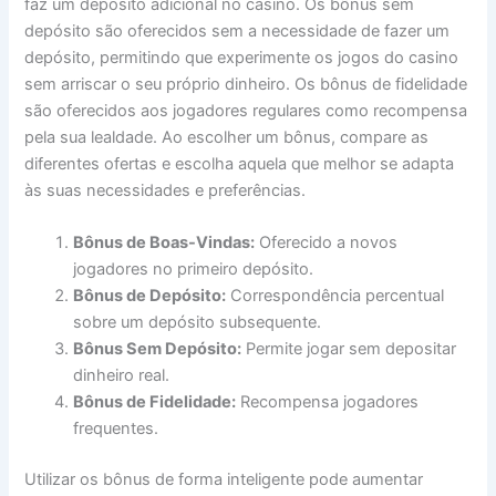
faz um depósito adicional no casino. Os bônus sem
depósito são oferecidos sem a necessidade de fazer um
depósito, permitindo que experimente os jogos do casino
sem arriscar o seu próprio dinheiro. Os bônus de fidelidade
são oferecidos aos jogadores regulares como recompensa
pela sua lealdade. Ao escolher um bônus, compare as
diferentes ofertas e escolha aquela que melhor se adapta
às suas necessidades e preferências.
Bônus de Boas-Vindas:
Oferecido a novos
jogadores no primeiro depósito.
Bônus de Depósito:
Correspondência percentual
sobre um depósito subsequente.
Bônus Sem Depósito:
Permite jogar sem depositar
dinheiro real.
Bônus de Fidelidade:
Recompensa jogadores
frequentes.
Utilizar os bônus de forma inteligente pode aumentar