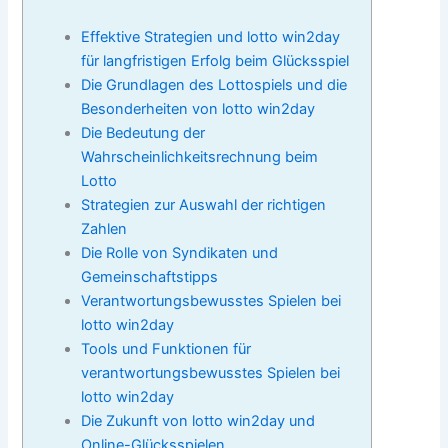
Effektive Strategien und lotto win2day
für langfristigen Erfolg beim Glücksspiel
Die Grundlagen des Lottospiels und die
Besonderheiten von lotto win2day
Die Bedeutung der
Wahrscheinlichkeitsrechnung beim
Lotto
Strategien zur Auswahl der richtigen
Zahlen
Die Rolle von Syndikaten und
Gemeinschaftstipps
Verantwortungsbewusstes Spielen bei
lotto win2day
Tools und Funktionen für
verantwortungsbewusstes Spielen bei
lotto win2day
Die Zukunft von lotto win2day und
Online-Glücksspielen