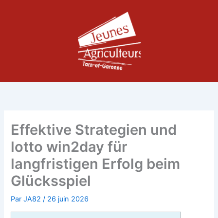
Aller
au
contenu
Effektive Strategien und
lotto win2day für
langfristigen Erfolg beim
Glücksspiel
Par
JA82
/
26 juin 2026