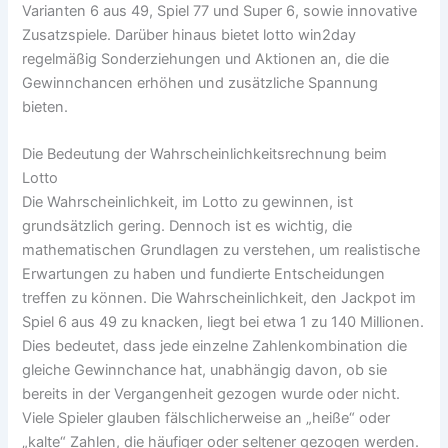
Varianten 6 aus 49, Spiel 77 und Super 6, sowie innovative
Zusatzspiele. Darüber hinaus bietet lotto win2day
regelmäßig Sonderziehungen und Aktionen an, die die
Gewinnchancen erhöhen und zusätzliche Spannung
bieten.
Die Bedeutung der Wahrscheinlichkeitsrechnung beim
Lotto
Die Wahrscheinlichkeit, im Lotto zu gewinnen, ist
grundsätzlich gering. Dennoch ist es wichtig, die
mathematischen Grundlagen zu verstehen, um realistische
Erwartungen zu haben und fundierte Entscheidungen
treffen zu können. Die Wahrscheinlichkeit, den Jackpot im
Spiel 6 aus 49 zu knacken, liegt bei etwa 1 zu 140 Millionen.
Dies bedeutet, dass jede einzelne Zahlenkombination die
gleiche Gewinnchance hat, unabhängig davon, ob sie
bereits in der Vergangenheit gezogen wurde oder nicht.
Viele Spieler glauben fälschlicherweise an „heiße“ oder
„kalte“ Zahlen, die häufiger oder seltener gezogen werden.