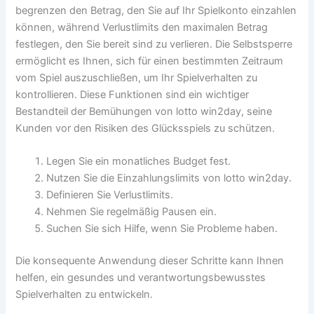
begrenzen den Betrag, den Sie auf Ihr Spielkonto einzahlen
können, während Verlustlimits den maximalen Betrag
festlegen, den Sie bereit sind zu verlieren. Die Selbstsperre
ermöglicht es Ihnen, sich für einen bestimmten Zeitraum
vom Spiel auszuschließen, um Ihr Spielverhalten zu
kontrollieren. Diese Funktionen sind ein wichtiger
Bestandteil der Bemühungen von lotto win2day, seine
Kunden vor den Risiken des Glücksspiels zu schützen.
Legen Sie ein monatliches Budget fest.
Nutzen Sie die Einzahlungslimits von lotto win2day.
Definieren Sie Verlustlimits.
Nehmen Sie regelmäßig Pausen ein.
Suchen Sie sich Hilfe, wenn Sie Probleme haben.
Die konsequente Anwendung dieser Schritte kann Ihnen
helfen, ein gesundes und verantwortungsbewusstes
Spielverhalten zu entwickeln.