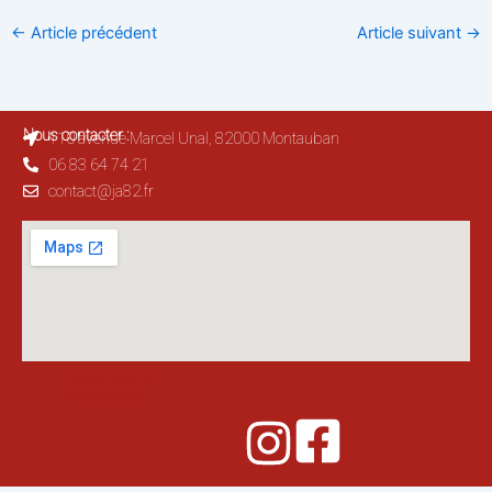
←
Article précédent
Article suivant
→
Nous contacter :
110 avenue Marcel Unal, 82000 Montauban
06 83 64 74 21
contact@ja82.fr
Nous suivre :
votre titre ici