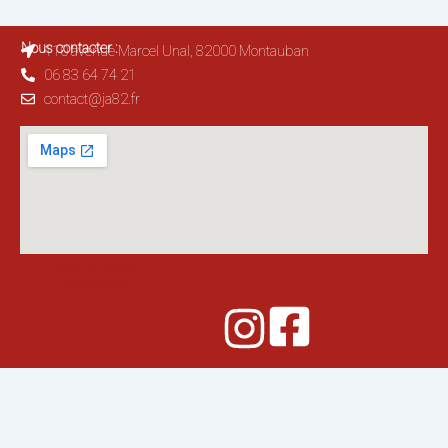
Nous contacter :
110 avenue Marcel Unal, 82000 Montauban
06 83 64 74 21
contact@ja82.fr
Nous suivre :
votre titre ici