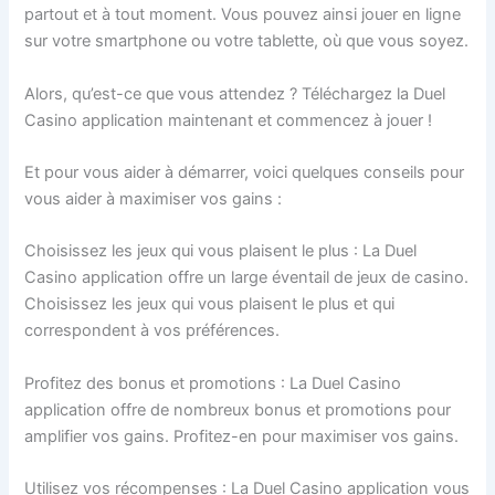
partout et à tout moment. Vous pouvez ainsi jouer en ligne
sur votre smartphone ou votre tablette, où que vous soyez.
Alors, qu’est-ce que vous attendez ? Téléchargez la Duel
Casino application maintenant et commencez à jouer !
Et pour vous aider à démarrer, voici quelques conseils pour
vous aider à maximiser vos gains :
Choisissez les jeux qui vous plaisent le plus : La Duel
Casino application offre un large éventail de jeux de casino.
Choisissez les jeux qui vous plaisent le plus et qui
correspondent à vos préférences.
Profitez des bonus et promotions : La Duel Casino
application offre de nombreux bonus et promotions pour
amplifier vos gains. Profitez-en pour maximiser vos gains.
Utilisez vos récompenses : La Duel Casino application vous