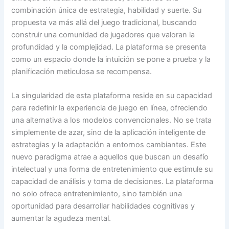
combinación única de estrategia, habilidad y suerte. Su
propuesta va más allá del juego tradicional, buscando
construir una comunidad de jugadores que valoran la
profundidad y la complejidad. La plataforma se presenta
como un espacio donde la intuición se pone a prueba y la
planificación meticulosa se recompensa.
La singularidad de esta plataforma reside en su capacidad
para redefinir la experiencia de juego en línea, ofreciendo
una alternativa a los modelos convencionales. No se trata
simplemente de azar, sino de la aplicación inteligente de
estrategias y la adaptación a entornos cambiantes. Este
nuevo paradigma atrae a aquellos que buscan un desafío
intelectual y una forma de entretenimiento que estimule su
capacidad de análisis y toma de decisiones. La plataforma
no solo ofrece entretenimiento, sino también una
oportunidad para desarrollar habilidades cognitivas y
aumentar la agudeza mental.