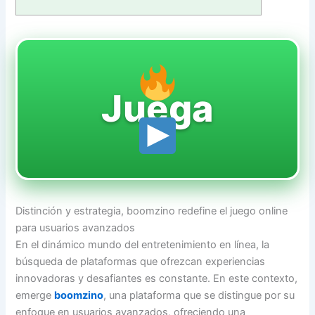
Juega
Distinción y estrategia, boomzino redefine el juego online
para usuarios avanzados
En el dinámico mundo del entretenimiento en línea, la
búsqueda de plataformas que ofrezcan experiencias
innovadoras y desafiantes es constante. En este contexto,
emerge
boomzino
, una plataforma que se distingue por su
enfoque en usuarios avanzados, ofreciendo una