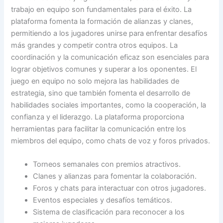
trabajo en equipo son fundamentales para el éxito. La
plataforma fomenta la formación de alianzas y clanes,
permitiendo a los jugadores unirse para enfrentar desafíos
más grandes y competir contra otros equipos. La
coordinación y la comunicación eficaz son esenciales para
lograr objetivos comunes y superar a los oponentes. El
juego en equipo no solo mejora las habilidades de
estrategia, sino que también fomenta el desarrollo de
habilidades sociales importantes, como la cooperación, la
confianza y el liderazgo. La plataforma proporciona
herramientas para facilitar la comunicación entre los
miembros del equipo, como chats de voz y foros privados.
Torneos semanales con premios atractivos.
Clanes y alianzas para fomentar la colaboración.
Foros y chats para interactuar con otros jugadores.
Eventos especiales y desafíos temáticos.
Sistema de clasificación para reconocer a los