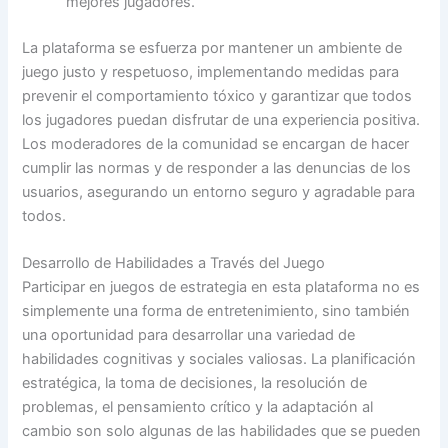
mejores jugadores.
La plataforma se esfuerza por mantener un ambiente de
juego justo y respetuoso, implementando medidas para
prevenir el comportamiento tóxico y garantizar que todos
los jugadores puedan disfrutar de una experiencia positiva.
Los moderadores de la comunidad se encargan de hacer
cumplir las normas y de responder a las denuncias de los
usuarios, asegurando un entorno seguro y agradable para
todos.
Desarrollo de Habilidades a Través del Juego
Participar en juegos de estrategia en esta plataforma no es
simplemente una forma de entretenimiento, sino también
una oportunidad para desarrollar una variedad de
habilidades cognitivas y sociales valiosas. La planificación
estratégica, la toma de decisiones, la resolución de
problemas, el pensamiento crítico y la adaptación al
cambio son solo algunas de las habilidades que se pueden