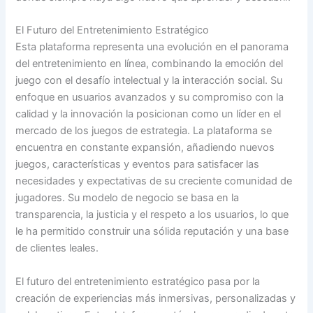
El Futuro del Entretenimiento Estratégico
Esta plataforma representa una evolución en el panorama
del entretenimiento en línea, combinando la emoción del
juego con el desafío intelectual y la interacción social. Su
enfoque en usuarios avanzados y su compromiso con la
calidad y la innovación la posicionan como un líder en el
mercado de los juegos de estrategia. La plataforma se
encuentra en constante expansión, añadiendo nuevos
juegos, características y eventos para satisfacer las
necesidades y expectativas de su creciente comunidad de
jugadores. Su modelo de negocio se basa en la
transparencia, la justicia y el respeto a los usuarios, lo que
le ha permitido construir una sólida reputación y una base
de clientes leales.
El futuro del entretenimiento estratégico pasa por la
creación de experiencias más inmersivas, personalizadas y