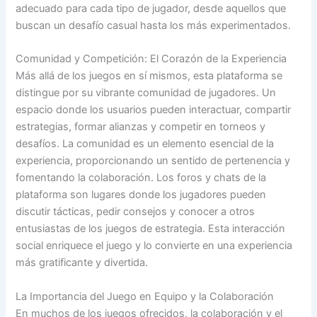
adecuado para cada tipo de jugador, desde aquellos que
buscan un desafío casual hasta los más experimentados.
Comunidad y Competición: El Corazón de la Experiencia
Más allá de los juegos en sí mismos, esta plataforma se
distingue por su vibrante comunidad de jugadores. Un
espacio donde los usuarios pueden interactuar, compartir
estrategias, formar alianzas y competir en torneos y
desafíos. La comunidad es un elemento esencial de la
experiencia, proporcionando un sentido de pertenencia y
fomentando la colaboración. Los foros y chats de la
plataforma son lugares donde los jugadores pueden
discutir tácticas, pedir consejos y conocer a otros
entusiastas de los juegos de estrategia. Esta interacción
social enriquece el juego y lo convierte en una experiencia
más gratificante y divertida.
La Importancia del Juego en Equipo y la Colaboración
En muchos de los juegos ofrecidos, la colaboración y el