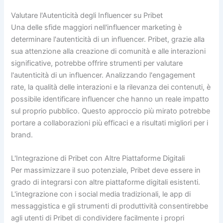
Valutare l'Autenticità degli Influencer su Pribet
Una delle sfide maggiori nell'influencer marketing è
determinare l'autenticità di un influencer. Pribet, grazie alla
sua attenzione alla creazione di comunità e alle interazioni
significative, potrebbe offrire strumenti per valutare
l'autenticità di un influencer. Analizzando l'engagement
rate, la qualità delle interazioni e la rilevanza dei contenuti, è
possibile identificare influencer che hanno un reale impatto
sul proprio pubblico. Questo approccio più mirato potrebbe
portare a collaborazioni più efficaci e a risultati migliori per i
brand.
L'Integrazione di Pribet con Altre Piattaforme Digitali
Per massimizzare il suo potenziale, Pribet deve essere in
grado di integrarsi con altre piattaforme digitali esistenti.
L'integrazione con i social media tradizionali, le app di
messaggistica e gli strumenti di produttività consentirebbe
agli utenti di Pribet di condividere facilmente i propri