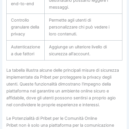
destinatario possano leggere i
end-to-end
messaggi.
Controllo
Permette agli utenti di
granulare della
personalizzare chi può vedere i
privacy
loro contenuti.
Autenticazione
Aggiunge un ulteriore livello di
a due fattori
sicurezza all'account.
La tabella illustra alcune delle principali misure di sicurezza
implementate da Pribet per proteggere la privacy degli
utenti. Queste funzionalità dimostrano l'impegno della
piattaforma nel garantire un ambiente online sicuro e
affidabile, dove gli utenti possono sentirsi a proprio agio
nel condividere le proprie esperienze e interessi.
Le Potenzialità di Pribet per le Comunità Online
Pribet non è solo una piattaforma per la comunicazione