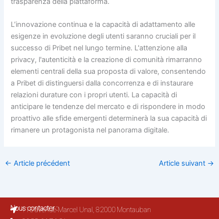
trasparenza della piattaforma.
L’innovazione continua e la capacità di adattamento alle
esigenze in evoluzione degli utenti saranno cruciali per il
successo di Pribet nel lungo termine. L'attenzione alla
privacy, l'autenticità e la creazione di comunità rimarranno
elementi centrali della sua proposta di valore, consentendo
a Pribet di distinguersi dalla concorrenza e di instaurare
relazioni durature con i propri utenti. La capacità di
anticipare le tendenze del mercato e di rispondere in modo
proattivo alle sfide emergenti determinerà la sua capacità di
rimanere un protagonista nel panorama digitale.
←
Article précédent
Article suivant
→
Nous contacter :
110 avenue Marcel Unal, 82000 Montauban