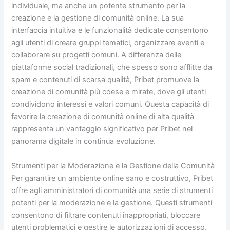
individuale, ma anche un potente strumento per la
creazione e la gestione di comunità online. La sua
interfaccia intuitiva e le funzionalità dedicate consentono
agli utenti di creare gruppi tematici, organizzare eventi e
collaborare su progetti comuni. A differenza delle
piattaforme social tradizionali, che spesso sono afflitte da
spam e contenuti di scarsa qualità, Pribet promuove la
creazione di comunità più coese e mirate, dove gli utenti
condividono interessi e valori comuni. Questa capacità di
favorire la creazione di comunità online di alta qualità
rappresenta un vantaggio significativo per Pribet nel
panorama digitale in continua evoluzione.
Strumenti per la Moderazione e la Gestione della Comunità
Per garantire un ambiente online sano e costruttivo, Pribet
offre agli amministratori di comunità una serie di strumenti
potenti per la moderazione e la gestione. Questi strumenti
consentono di filtrare contenuti inappropriati, bloccare
utenti problematici e gestire le autorizzazioni di accesso.